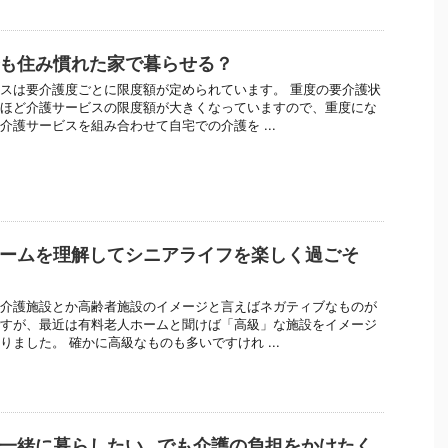
も住み慣れた家で暮らせる？
スは要介護度ごとに限度額が定められています。 重度の要介護状
ほど介護サービスの限度額が大きくなっていますので、重度にな
介護サービスを組み合わせて自宅での介護を ...
ームを理解してシニアライフを楽しく過ごそ
介護施設とか高齢者施設のイメージと言えばネガティブなものが
すが、最近は有料老人ホームと聞けば「高級」な施設をイメージ
りました。 確かに高級なものも多いですけれ ...
一緒に暮らしたい…でも介護の負担をかけたく