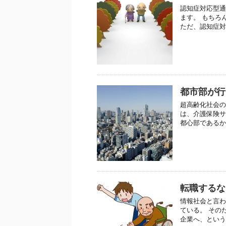
認知症対応型通
ます。 もちろ
ただ、認知症対
都市部が行
超高齢化社会の
は、介護保険サ
都心部であるか
転職するな
情報社会と言わ
ている。 その
企業へ、という