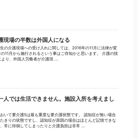
護現場の半数は外国人になる
生の介護現場への受け入れに関しては、2016年の11月に法律が変
7年の11月から施行されるという事はご存知かと思います。 介護の技
より、外国人労働者が介護現 ...
一人では生活できません。施設入所を考えまし
おいて要介護5は最も重度な要介護状態です。 認知症が無い場合
たきりの状態ですし、認知症が原因の場合はほとんど記憶できな
、常に徘徊してしまったりと介護負担は非常 ...