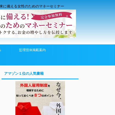
来に備える女性のためのマネーセミナー
る
監理団体掲載案内
アマゾン１位の人気書籍