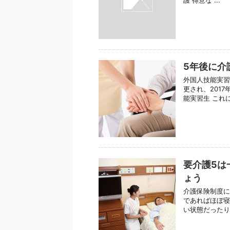
護 得意な ...
5年後に介
外国人技能実習
更され、201
能実習生 これに
要介護5は
ょう
介護保険制度に
であればほぼ寝
い状態だったり