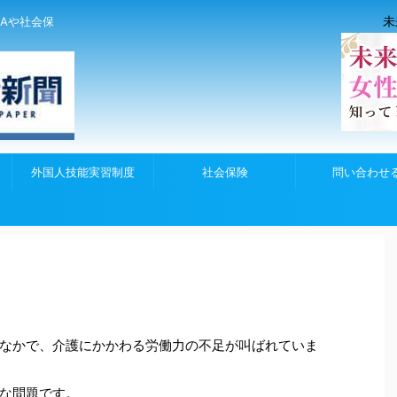
未
Aや社会保
外国人技能実習制度
社会保険
問い合わせ
なかで、介護にかかわる労働力の不足が叫ばれていま
な問題です。