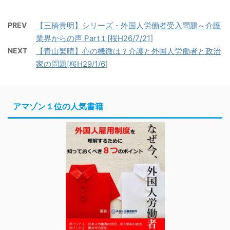
PREV
【三橋貴明】シリーズ・外国人労働者受入問題～介護
業界からの声 Part１[桜H26/7/21]
NEXT
【青山繁晴】心の機微は？介護と外国人労働者と政治
家の問題[桜H29/1/6]
アマゾン１位の人気書籍