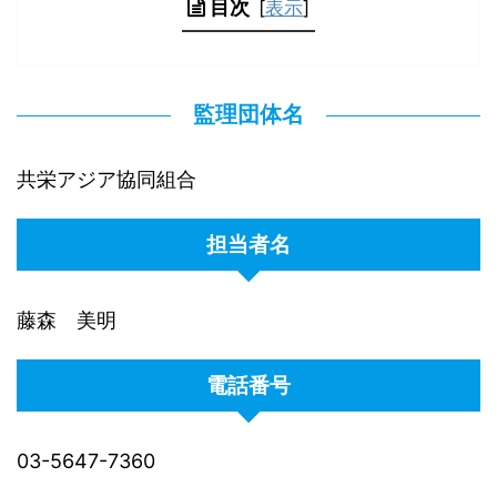
目次
[
表示
]
監理団体名
共栄アジア協同組合
担当者名
藤森 美明
電話番号
03-5647-7360