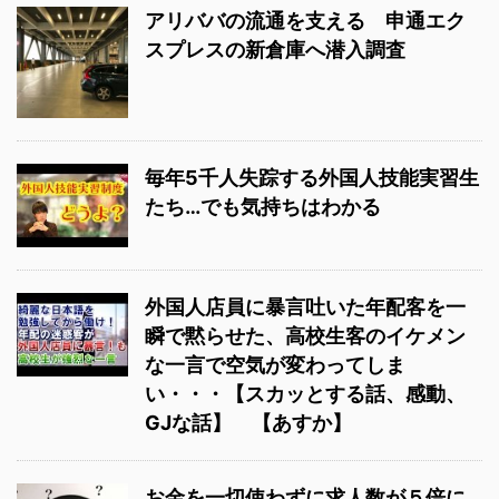
アリババの流通を支える 申通エク
スプレスの新倉庫へ潜入調査
毎年5千人失踪する外国人技能実習生
たち…でも気持ちはわかる
外国人店員に暴言吐いた年配客を一
瞬で黙らせた、高校生客のイケメン
な一言で空気が変わってしま
い・・・【スカッとする話、感動、
GJな話】 【あすか】
お金を一切使わずに求人数が５倍に