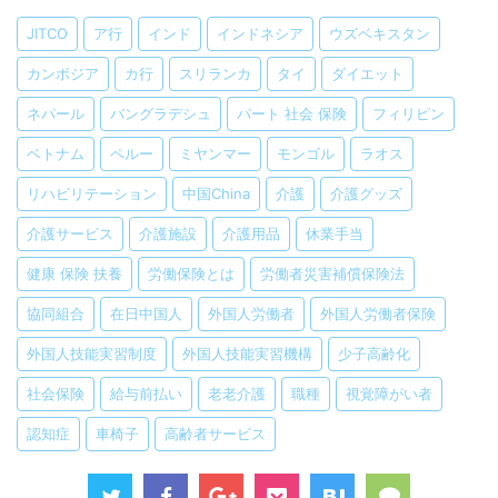
JITCO
ア行
インド
インドネシア
ウズベキスタン
カンボジア
カ行
スリランカ
タイ
ダイエット
ネパール
バングラデシュ
パート 社会 保険
フィリピン
ベトナム
ペルー
ミヤンマー
モンゴル
ラオス
リハビリテーション
中国China
介護
介護グッズ
介護サービス
介護施設
介護用品
休業手当
健康 保険 扶養
労働保険とは
労働者災害補償保険法
協同組合
在日中国人
外国人労働者
外国人労働者保険
外国人技能実習制度
外国人技能実習機構
少子高齢化
社会保険
給与前払い
老老介護
職種
視覚障がい者
認知症
車椅子
高齢者サービス