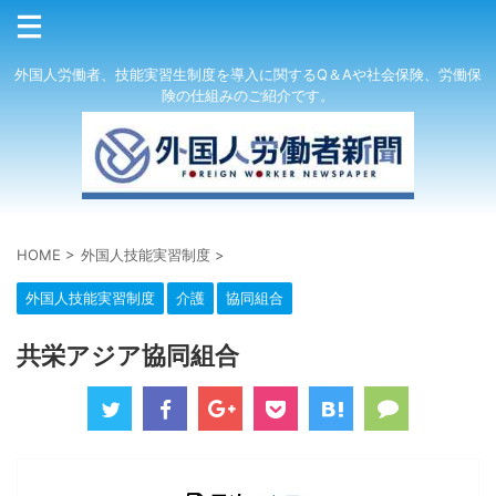
外国人労働者、技能実習生制度を導入に関するQ＆Aや社会保険、労働保
険の仕組みのご紹介です。
HOME
>
外国人技能実習制度
>
外国人技能実習制度
介護
協同組合
共栄アジア協同組合