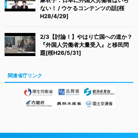
麻衣子：日本に外国人労働者はいら
ない！ / ウケるコンテンツの話[桜
H28/4/29]
2/3【討論！】やはり亡国への道か？
『外国人労働者大量受入』と移民問
題[桜H26/5/31]
関連省庁リンク