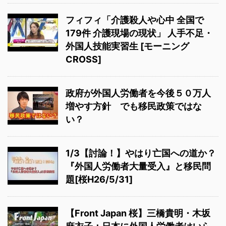
フィフィ「介護殺人や心中 全国で
179件 介護現場の現状」 人手不足・
外国人技能実習生 [モーニング
CROSS]
政府が外国人労働者を今後５０万人
増やす方針 でも移民政策ではな
い？
1/3【討論！】やはり亡国への道か？
『外国人労働者大量受入』と移民問
題[桜H26/5/31]
【Front Japan 桜】三橋貴明・木坂