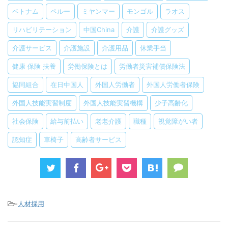
ベトナム
ペルー
ミヤンマー
モンゴル
ラオス
リハビリテーション
中国China
介護
介護グッズ
介護サービス
介護施設
介護用品
休業手当
健康 保険 扶養
労働保険とは
労働者災害補償保険法
協同組合
在日中国人
外国人労働者
外国人労働者保険
外国人技能実習制度
外国人技能実習機構
少子高齢化
社会保険
給与前払い
老老介護
職種
視覚障がい者
認知症
車椅子
高齢者サービス
-
人材採用