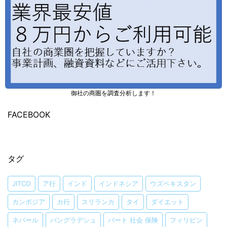
御社の商圏を調査分析します！
FACEBOOK
タグ
JITCO
ア行
インド
インドネシア
ウズベキスタン
カンボジア
カ行
スリランカ
タイ
ダイエット
ネパール
バングラデシュ
パート 社会 保険
フィリピン