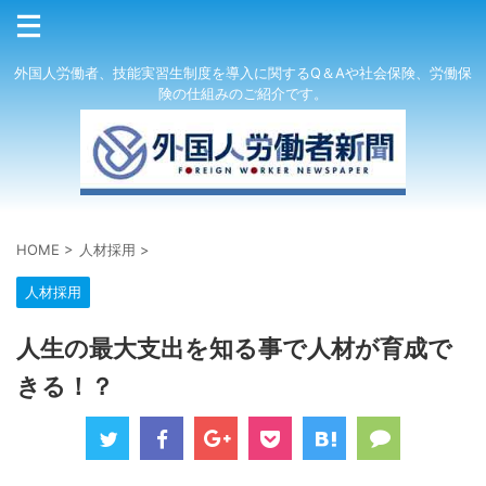
外国人労働者、技能実習生制度を導入に関するQ＆Aや社会保険、労働保
険の仕組みのご紹介です。
HOME
>
人材採用
>
人材採用
人生の最大支出を知る事で人材が育成で
きる！？