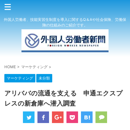
外国人労働者、技能実習生制度を導入に関するQ＆Aや社会保険、労働保
険の仕組みのご紹介です。
HOME
>
マーケティング
>
マーケティング
未分類
アリババの流通を支える 申通エクスプ
レスの新倉庫へ潜入調査