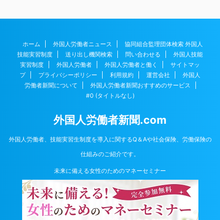
ホーム
外国人労働者ニュース
協同組合監理団体検索 外国人
技能実習制度
送り出し機関検索
問い合わせる
外国人技能
実習制度
外国人労働者
外国人労働者と働く
サイトマッ
プ
プライバシーポリシー
利用規約
運営会社
外国人
労働者新聞について
外国人労働者新聞おすすめのサービス
#0 (タイトルなし)
外国人労働者新聞.com
外国人労働者、技能実習生制度を導入に関するQ＆Aや社会保険、労働保険の
仕組みのご紹介です。
未来に備える女性のためのマネーセミナー