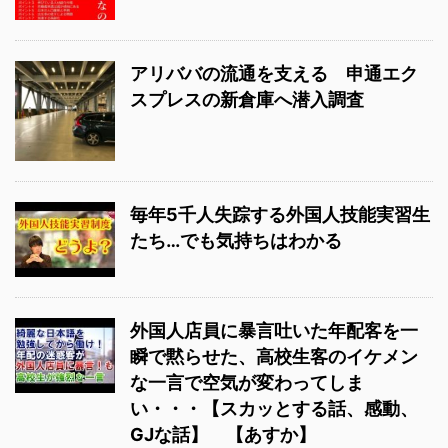
アリババの流通を支える 申通エク
スプレスの新倉庫へ潜入調査
毎年5千人失踪する外国人技能実習生
たち…でも気持ちはわかる
外国人店員に暴言吐いた年配客を一
瞬で黙らせた、高校生客のイケメン
な一言で空気が変わってしま
い・・・【スカッとする話、感動、
GJな話】 【あすか】