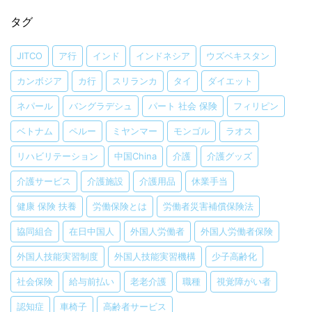
タグ
JITCO
ア行
インド
インドネシア
ウズベキスタン
カンボジア
カ行
スリランカ
タイ
ダイエット
ネパール
バングラデシュ
パート 社会 保険
フィリピン
ベトナム
ペルー
ミヤンマー
モンゴル
ラオス
リハビリテーション
中国China
介護
介護グッズ
介護サービス
介護施設
介護用品
休業手当
健康 保険 扶養
労働保険とは
労働者災害補償保険法
協同組合
在日中国人
外国人労働者
外国人労働者保険
外国人技能実習制度
外国人技能実習機構
少子高齢化
社会保険
給与前払い
老老介護
職種
視覚障がい者
認知症
車椅子
高齢者サービス