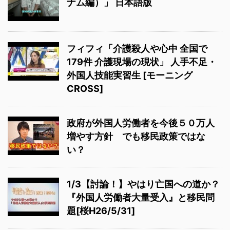
ナム編）」 日本語版
フィフィ「介護殺人や心中 全国で
179件 介護現場の現状」 人手不足・
外国人技能実習生 [モーニング
CROSS]
政府が外国人労働者を今後５０万人
増やす方針 でも移民政策ではな
い？
1/3【討論！】やはり亡国への道か？
『外国人労働者大量受入』と移民問
題[桜H26/5/31]