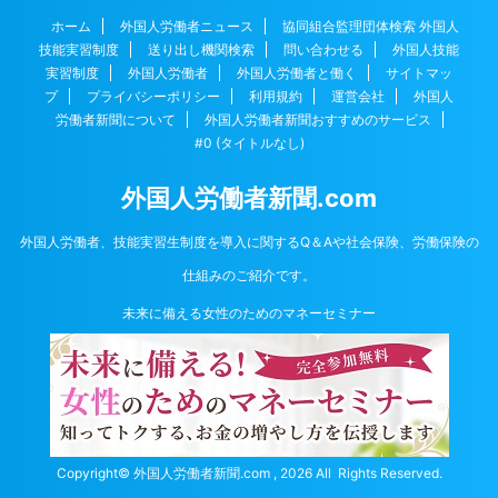
ホーム
外国人労働者ニュース
協同組合監理団体検索 外国人
技能実習制度
送り出し機関検索
問い合わせる
外国人技能
実習制度
外国人労働者
外国人労働者と働く
サイトマッ
プ
プライバシーポリシー
利用規約
運営会社
外国人
労働者新聞について
外国人労働者新聞おすすめのサービス
#0 (タイトルなし)
外国人労働者新聞.com
外国人労働者、技能実習生制度を導入に関するQ＆Aや社会保険、労働保険の
仕組みのご紹介です。
未来に備える女性のためのマネーセミナー
Copyright© 外国人労働者新聞.com , 2026 All Rights Reserved.