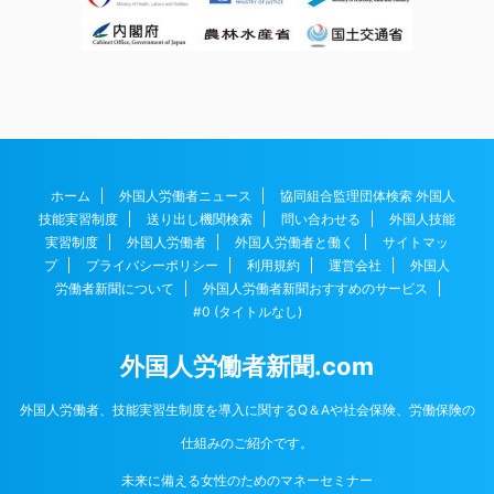
ホーム
外国人労働者ニュース
協同組合監理団体検索 外国人
技能実習制度
送り出し機関検索
問い合わせる
外国人技能
実習制度
外国人労働者
外国人労働者と働く
サイトマッ
プ
プライバシーポリシー
利用規約
運営会社
外国人
労働者新聞について
外国人労働者新聞おすすめのサービス
#0 (タイトルなし)
外国人労働者新聞.com
外国人労働者、技能実習生制度を導入に関するQ＆Aや社会保険、労働保険の
仕組みのご紹介です。
未来に備える女性のためのマネーセミナー