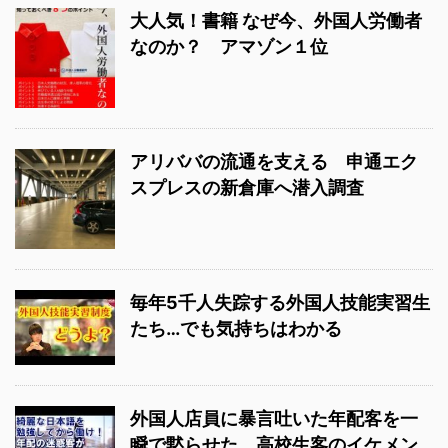
大人気！書籍 なぜ今、外国人労働者
なのか？ アマゾン１位
アリババの流通を支える 申通エク
スプレスの新倉庫へ潜入調査
毎年5千人失踪する外国人技能実習生
たち…でも気持ちはわかる
外国人店員に暴言吐いた年配客を一
瞬で黙らせた、高校生客のイケメン