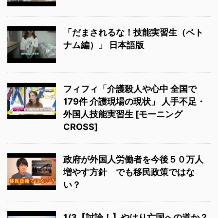
「だまされるな！技能実習生（ベト
ナム編）」 日本語版
フィフィ「介護殺人や心中 全国で
179件 介護現場の現状」 人手不足・
外国人技能実習生 [モーニング
CROSS]
政府が外国人労働者を今後５０万人
増やす方針 でも移民政策ではな
い？
1/3【討論！】やはり亡国への道か？