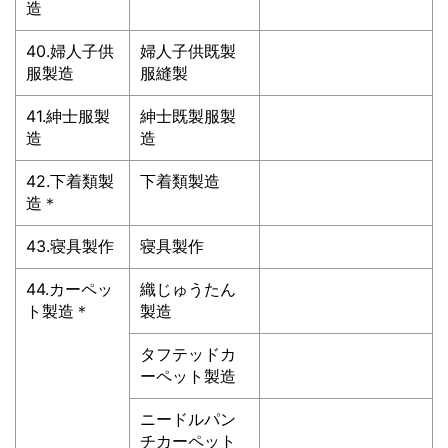
造
40.婦人子供
婦人子供既製
服製造
服縫製
41.紳士服製
紳士既製服製
造
造
42.下着類製
下着類製造
造＊
43.寝具製作
寝具製作
44.カーペッ
織じゅうたん
ト製造＊
製造
タフテッドカ
ーペット製造
ニードルパン
チカーペット