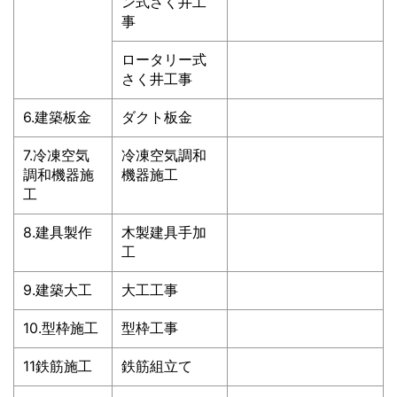
ン式さく井工
事
ロータリー式
さく井工事
6.建築板金
ダクト板金
7.冷凍空気
冷凍空気調和
調和機器施
機器施工
工
8.建具製作
木製建具手加
工
9.建築大工
大工工事
10.型枠施工
型枠工事
11鉄筋施工
鉄筋組立て