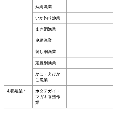
延縄漁業
いか釣り漁業
まき網漁業
曳網漁業
刺し網漁業
定置網漁業
かに・えびか
ご漁業
4.養殖業＊
ホタテガイ・
マガキ養殖作
業