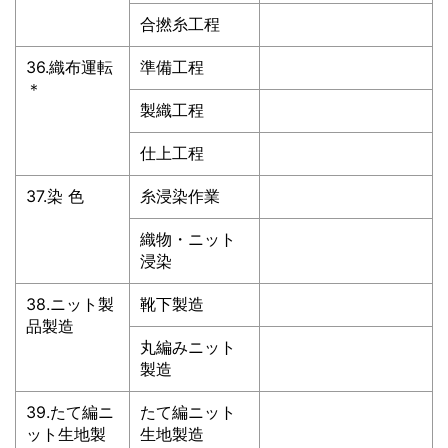
合撚糸工程
36.織布運転
準備工程
＊
製織工程
仕上工程
37.染 色
糸浸染作業
織物・ニット
浸染
38.ニット製
靴下製造
品製造
丸編みニット
製造
39.たて編ニ
たて編ニット
ット生地製
生地製造