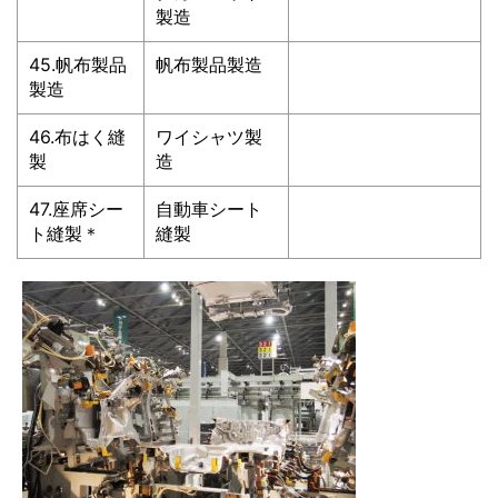
製造
45.帆布製品
帆布製品製造
製造
46.布はく縫
ワイシャツ製
製
造
47.座席シー
自動車シート
ト縫製＊
縫製