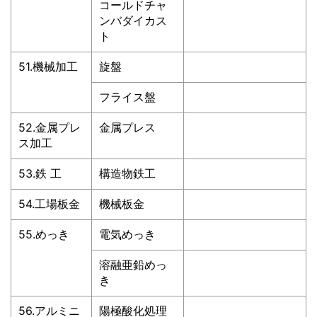
コールドチャ
ンバダイカス
ト
51.機械加工
旋盤
フライス盤
52.金属プレ
金属プレス
ス加工
53.鉄 工
構造物鉄工
54.工場板金
機械板金
55.めっき
電気めっき
溶融亜鉛めっ
き
56.アルミニ
陽極酸化処理