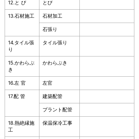
12.と び
とび
13.石材施工
石材加工
石張り
14.タイル張
タイル張り
り
15.かわらぶ
かわらぶき
き
16.左 官
左官
17.配 管
建築配管
プラント配管
18.熱絶縁施
保温保冷工事
工