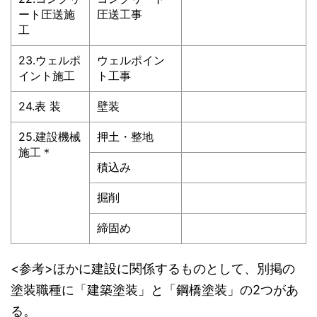
ート圧送施
圧送工事
工
23.ウェルポ
ウェルポイン
イント施工
ト工事
24.表 装
壁装
25.建設機械
押土・整地
施工＊
積込み
掘削
締固め
<参考>ほかに建設に関係するものとして、別掲の
塗装職種に「建築塗装」と「鋼橋塗装」の2つがあ
る。