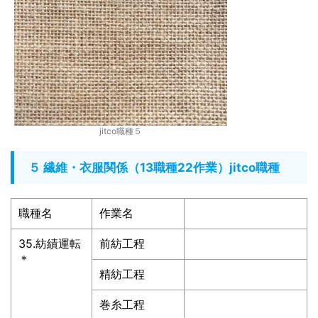
jitco職種５
５ 繊維・衣服関係（13職種22作業）jitco職種
職種名
作業名
35.紡績運転
前紡工程
＊
精紡工程
巻糸工程