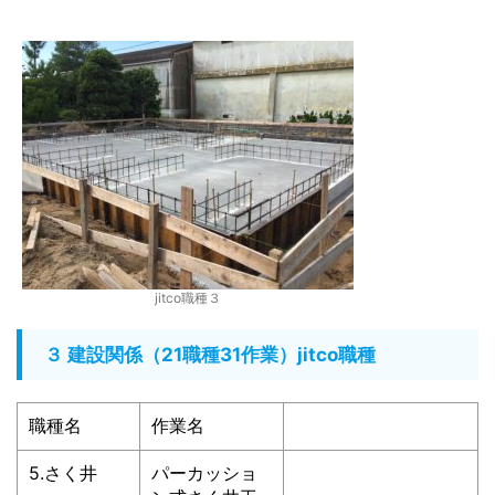
jitco職種３
３ 建設関係（21職種31作業）jitco職種
職種名
作業名
5.さく井
パーカッショ