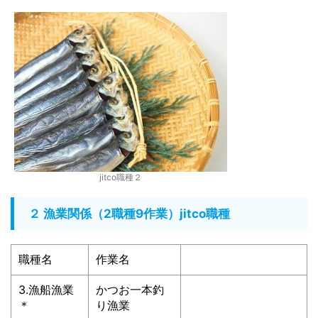
jitco職種２
２ 漁業関係（2職種9作業）jitco職種
職種名
作業名
3.漁船漁業
かつお一本釣
＊
り漁業