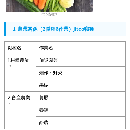
jitco職種１
１ 農業関係（2職種6作業）jitco職種
職種名
作業名
1.耕種農業
施設園芸
＊
畑作・野菜
果樹
2.畜産農業
養豚
＊
養鶏
酪農