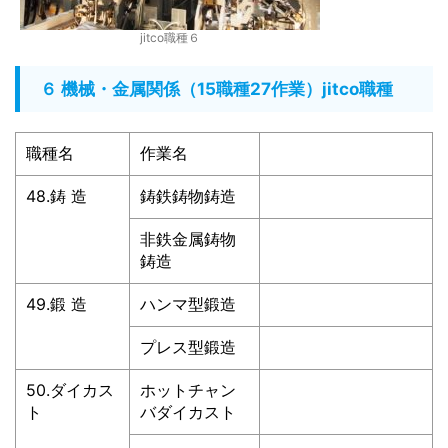
jitco職種６
６ 機械・金属関係（15職種27作業）jitco職種
職種名
作業名
48.鋳 造
鋳鉄鋳物鋳造
非鉄金属鋳物
鋳造
49.鍛 造
ハンマ型鍛造
プレス型鍛造
50.ダイカス
ホットチャン
ト
バダイカスト