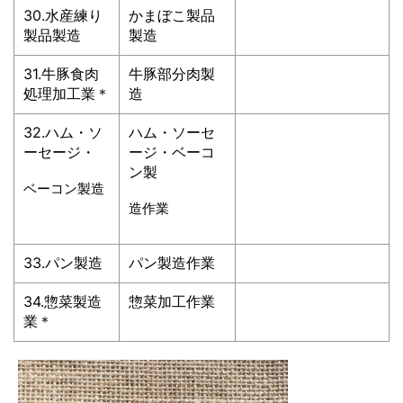
30.水産練り
かまぼこ製品
製品製造
製造
31.牛豚食肉
牛豚部分肉製
処理加工業＊
造
32.ハム・ソ
ハム・ソーセ
ーセージ・
ージ・ベーコ
ン製
ベーコン製造
造作業
33.パン製造
パン製造作業
34.惣菜製造
惣菜加工作業
業＊