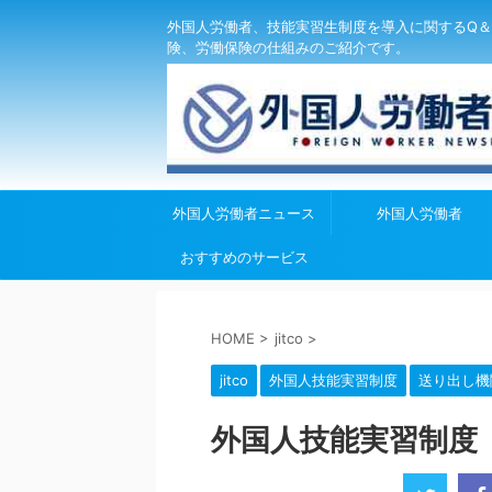
外国人労働者、技能実習生制度を導入に関するQ＆
険、労働保険の仕組みのご紹介です。
外国人労働者ニュース
外国人労働者
おすすめのサービス
HOME
>
jitco
>
jitco
外国人技能実習制度
送り出し機
外国人技能実習制度