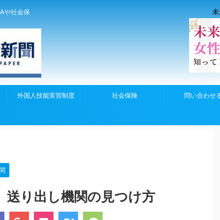
未
Aや社会保
外国人技能実習制度
社会保険
問い合わせ
関
 送り出し機関の見つけ方