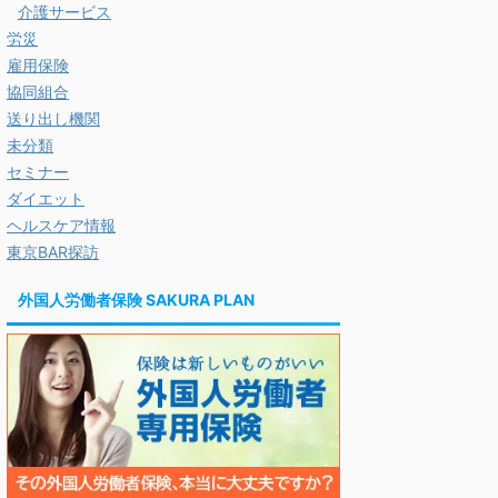
介護サービス
労災
雇用保険
協同組合
送り出し機関
未分類
セミナー
ダイエット
ヘルスケア情報
東京BAR探訪
外国人労働者保険 SAKURA PLAN