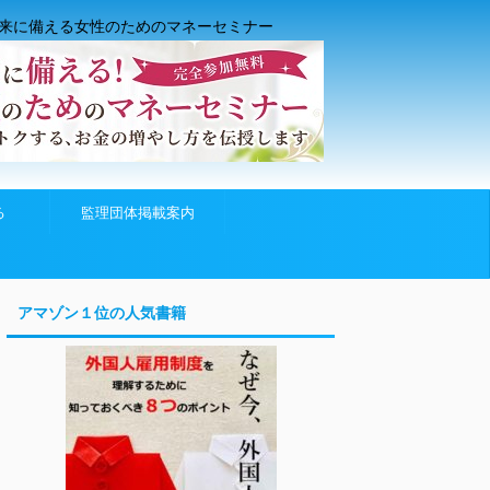
来に備える女性のためのマネーセミナー
る
監理団体掲載案内
アマゾン１位の人気書籍