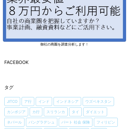
御社の商圏を調査分析します！
FACEBOOK
タグ
JITCO
ア行
インド
インドネシア
ウズベキスタン
カンボジア
カ行
スリランカ
タイ
ダイエット
ネパール
バングラデシュ
パート 社会 保険
フィリピン