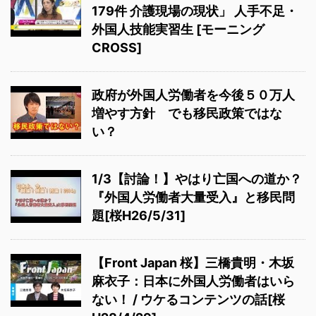
179件 介護現場の現状」 人手不足・
外国人技能実習生 [モーニング
CROSS]
政府が外国人労働者を今後５０万人
増やす方針 でも移民政策ではな
い？
1/3【討論！】やはり亡国への道か？
『外国人労働者大量受入』と移民問
題[桜H26/5/31]
【Front Japan 桜】三橋貴明・木坂
麻衣子：日本に外国人労働者はいら
ない！ / ウケるコンテンツの話[桜