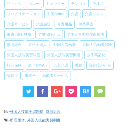
ベトナム
ペルー
ミヤンマー
モンゴル
ラオス
リハビリテーション
中国China
介護
介護グッズ
介護サービス
介護施設
介護用品
休業手当
健康 保険 扶養
労働保険とは
労働者災害補償保険法
協同組合
在日中国人
外国人労働者
外国人労働者保険
外国人技能実習制度
外国人技能実習機構
少子高齢化
社会保険
給与前払い
老老介護
職種
視覚障がい者
認知症
車椅子
高齢者サービス
-
外国人技能実習制度
,
協同組合
-
監理団体
,
外国人技能実習制度