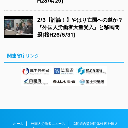
H28/4/29]
2/3【討論！】やはり亡国への道か？
『外国人労働者大量受入』と移民問
題[桜H26/5/31]
関連省庁リンク
ホーム
外国人労働者ニュース
協同組合監理団体検索 外国人