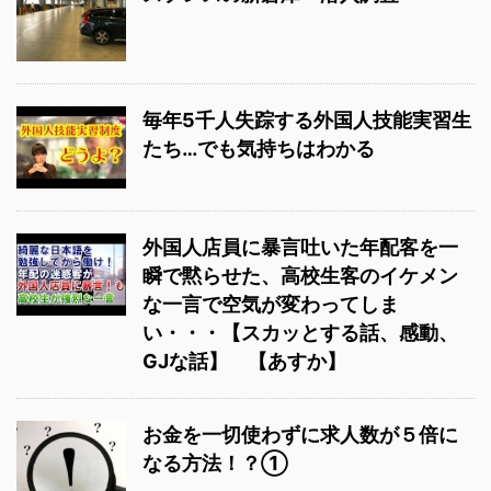
毎年5千人失踪する外国人技能実習生
たち…でも気持ちはわかる
外国人店員に暴言吐いた年配客を一
瞬で黙らせた、高校生客のイケメン
な一言で空気が変わってしま
い・・・【スカッとする話、感動、
GJな話】 【あすか】
お金を一切使わずに求人数が５倍に
なる方法！？①