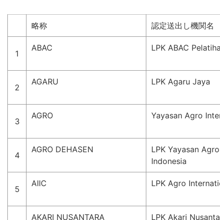
略称
認定送出し機関名
ABAC
LPK ABAC Pelatih
1
AGARU
LPK Agaru Jaya
2
AGRO
Yayasan Agro Inte
3
AGRO DEHASEN
LPK Yayasan Agro 
4
Indonesia
AIIC
LPK Agro Internati
5
AKARI NUSANTARA
LPK Akari Nusanta