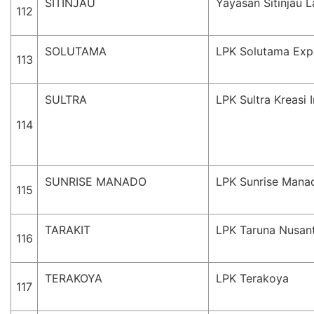
SITINJAU
Yayasan Sitinjau L
112
SOLUTAMA
LPK Solutama Exp
113
SULTRA
LPK Sultra Kreasi 
114
SUNRISE MANADO
LPK Sunrise Mana
115
TARAKIT
LPK Taruna Nusant
116
TERAKOYA
LPK Terakoya
117