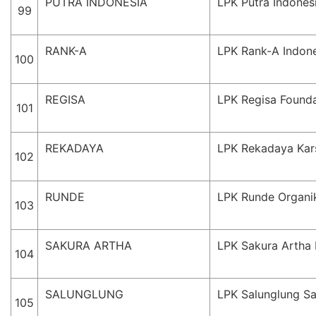
PUTRA INDONESIA
LPK Putra Indones
99
RANK-A
LPK Rank-A Indon
100
REGISA
LPK Regisa Found
101
REKADAYA
LPK Rekadaya Kar
102
RUNDE
LPK Runde Organik
103
SAKURA ARTHA
LPK Sakura Artha
104
SALUNGLUNG
LPK Salunglung S
105