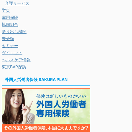
介護サービス
労災
雇用保険
協同組合
送り出し機関
未分類
セミナー
ダイエット
ヘルスケア情報
東京BAR探訪
外国人労働者保険 SAKURA PLAN