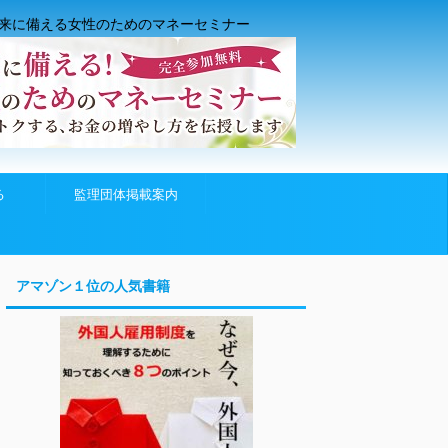
来に備える女性のためのマネーセミナー
る
監理団体掲載案内
アマゾン１位の人気書籍