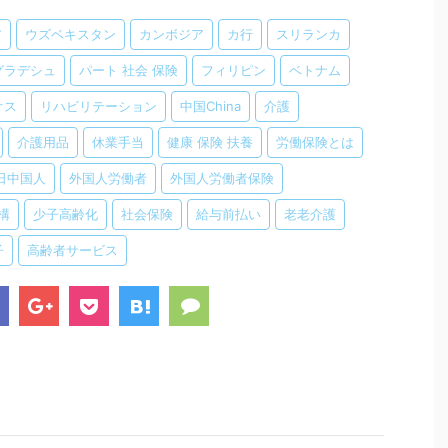
ア
ウズベキスタン
カンボジア
カ行
スリランカ
グラデシュ
パート 社会 保険
フィリピン
ベトナム
オス
リハビリテーション
中国China
介護
介護用品
休業手当
健康 保険 扶養
労働保険とは
日中国人
外国人労働者
外国人労働者保険
構
少子高齢化
社会保険
給与前払い
老老介護
子
高齢者サービス