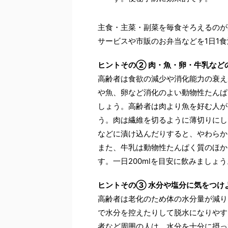
主食・主菜・副菜を毎食そろえるのが
サービスや市販のお弁当などを1日1
ヒントその② 肉・魚・卵・牛乳など
高齢者は食欲の減少や消化能力の衰え
や魚、卵など消化のよい動物性たんぱ
しょう。高齢者は肉より魚を好む人が
う。肉は繊維を切るように薄切りにし
などに漬け込んだりすると、やわらか
また、牛乳は動物性たんぱく質のほか
す。一日200mlを目安に飲みまし
ヒントその③ 水分や塩分に気をつけ
高齢者は老化のため体の水分量が減り
で水分を控えたりして脱水になりやす
者など周囲の人は、水分を十分に摂っ