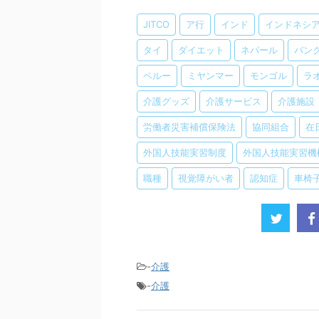
JITCO
ア行
インド
インドネシ
タイ
ダイエット
ネパール
バン
ペルー
ミヤンマー
モンゴル
ラ
介護グッズ
介護サービス
介護施設
労働者災害補償保険法
協同組合
在
外国人技能実習制度
外国人技能実習機
職種
視覚障がい者
認知症
車椅
-
介護
-
介護