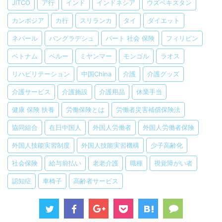
JITCO
ア行
インド
インドネシア
ウズベキスタン
カンボジア
カ行
スリランカ
タイ
ダイエット
ネパール
バングラデシュ
パート 社会 保険
フィリピン
ベトナム
ペルー
ミヤンマー
モンゴル
ラオス
リハビリテーション
中国China
介護
介護グッズ
介護サービス
介護施設
介護用品
休業手当
健康 保険 扶養
労働保険とは
労働者災害補償保険法
協同組合
在日中国人
外国人労働者
外国人労働者保険
外国人技能実習制度
外国人技能実習機構
少子高齢化
社会保険
給与前払い
老老介護
職種
視覚障がい者
認知症
車椅子
高齢者サービス