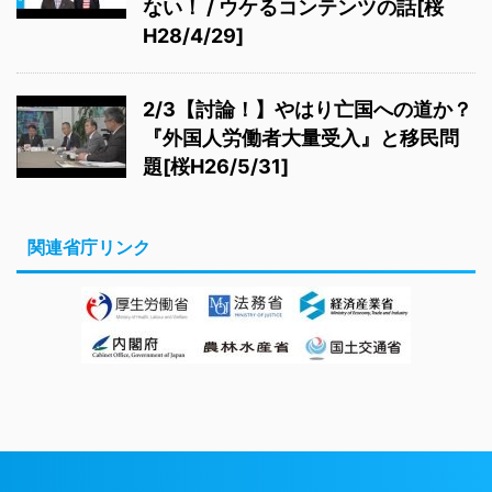
ない！ / ウケるコンテンツの話[桜
H28/4/29]
2/3【討論！】やはり亡国への道か？
『外国人労働者大量受入』と移民問
題[桜H26/5/31]
関連省庁リンク