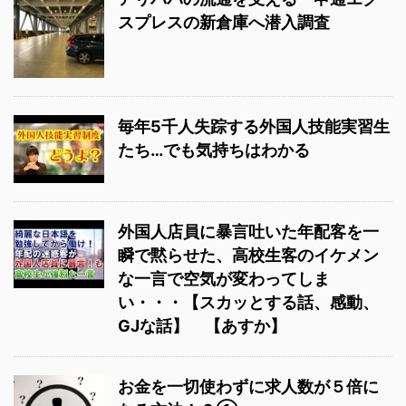
スプレスの新倉庫へ潜入調査
毎年5千人失踪する外国人技能実習生
たち…でも気持ちはわかる
外国人店員に暴言吐いた年配客を一
瞬で黙らせた、高校生客のイケメン
な一言で空気が変わってしま
い・・・【スカッとする話、感動、
GJな話】 【あすか】
お金を一切使わずに求人数が５倍に