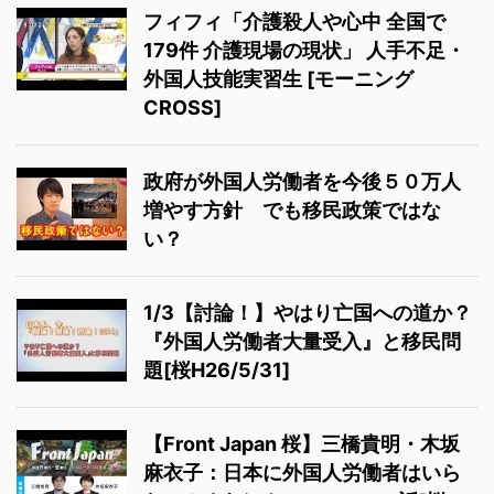
フィフィ「介護殺人や心中 全国で
179件 介護現場の現状」 人手不足・
外国人技能実習生 [モーニング
CROSS]
政府が外国人労働者を今後５０万人
増やす方針 でも移民政策ではな
い？
1/3【討論！】やはり亡国への道か？
『外国人労働者大量受入』と移民問
題[桜H26/5/31]
【Front Japan 桜】三橋貴明・木坂
麻衣子：日本に外国人労働者はいら