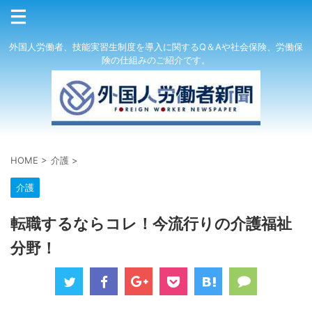
外国人労働者、技能実習生制度を導入に関するQ＆Aや社会保険、労働保
険の仕組みのご紹介です。
HOME
>
介護
>
介護
転職するならコレ！今流行りの介護福祉
分野！