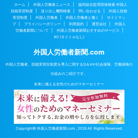
ホーム
外国人労働者ニュース
協同組合監理団体検索 外国人
技能実習制度
送り出し機関検索
問い合わせる
外国人技能
実習制度
外国人労働者
外国人労働者と働く
サイトマッ
プ
プライバシーポリシー
利用規約
運営会社
外国人
労働者新聞について
外国人労働者新聞おすすめのサービス
#0 (タイトルなし)
外国人労働者新聞.com
外国人労働者、技能実習生制度を導入に関するQ＆Aや社会保険、労働保険の
仕組みのご紹介です。
未来に備える女性のためのマネーセミナー
Copyright© 外国人労働者新聞.com , 2026 All Rights Reserved.