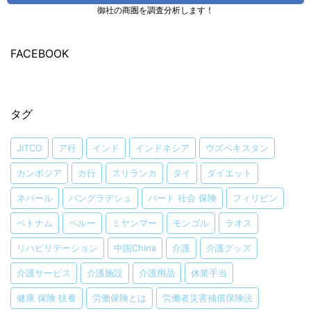
御社の商圏を調査分析します！
FACEBOOK
タグ
JITCO
ア行
インド
インドネシア
ウズベキスタン
カンボジア
カ行
スリランカ
タイ
ダイエット
ネパール
バングラデシュ
パート 社会 保険
フィリピン
ベトナム
ペルー
ミヤンマー
モンゴル
ラオス
リハビリテーション
中国China
介護
介護グッズ
介護サービス
介護施設
介護用品
休業手当
健康 保険 扶養
労働保険とは
労働者災害補償保険法