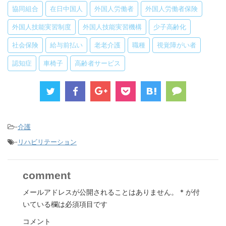
協同組合
在日中国人
外国人労働者
外国人労働者保険
外国人技能実習制度
外国人技能実習機構
少子高齢化
社会保険
給与前払い
老老介護
職種
視覚障がい者
認知症
車椅子
高齢者サービス
-
介護
-
リハビリテーション
comment
メールアドレスが公開されることはありません。
*
が付
いている欄は必須項目です
コメント