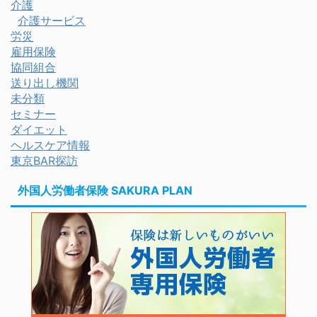
介護
介護サービス
労災
雇用保険
協同組合
送り出し機関
未分類
セミナー
ダイエット
ヘルスケア情報
東京BAR探訪
外国人労働者保険 SAKURA PLAN