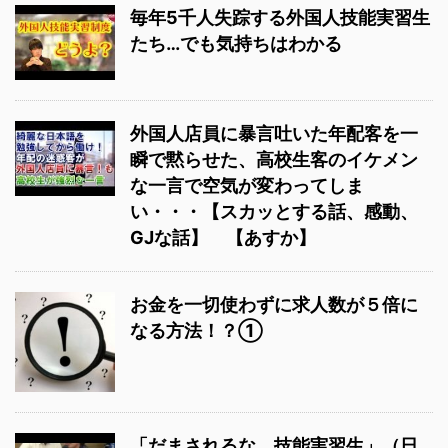
毎年5千人失踪する外国人技能実習生
たち…でも気持ちはわかる
外国人店員に暴言吐いた年配客を一
瞬で黙らせた、高校生客のイケメン
な一言で空気が変わってしま
い・・・【スカッとする話、感動、
GJな話】 【あすか】
お金を一切使わずに求人数が５倍に
なる方法！？①
「だまされるな、技能実習生」（日