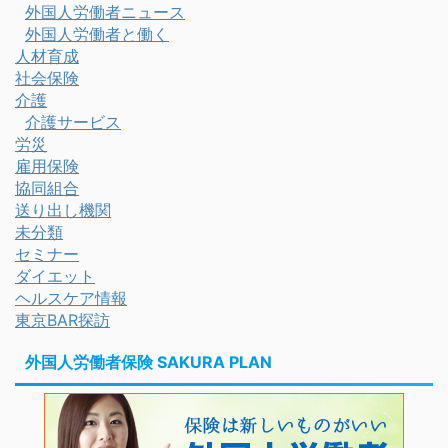
外国人労働者ニュース
外国人労働者と働く
人材育成
社会保険
介護
介護サービス
労災
雇用保険
協同組合
送り出し機関
未分類
セミナー
ダイエット
ヘルスケア情報
東京BAR探訪
外国人労働者保険 SAKURA PLAN