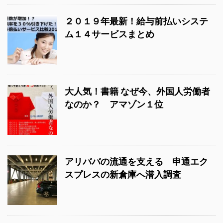
２０１９年最新！給与前払いシステ
ム１４サービスまとめ
大人気！書籍 なぜ今、外国人労働者
なのか？ アマゾン１位
アリババの流通を支える 申通エク
スプレスの新倉庫へ潜入調査