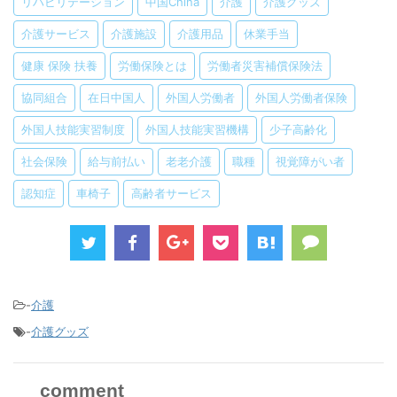
リハビリテーション
中国China
介護
介護グッズ
介護サービス
介護施設
介護用品
休業手当
健康 保険 扶養
労働保険とは
労働者災害補償保険法
協同組合
在日中国人
外国人労働者
外国人労働者保険
外国人技能実習制度
外国人技能実習機構
少子高齢化
社会保険
給与前払い
老老介護
職種
視覚障がい者
認知症
車椅子
高齢者サービス
-
介護
-
介護グッズ
comment