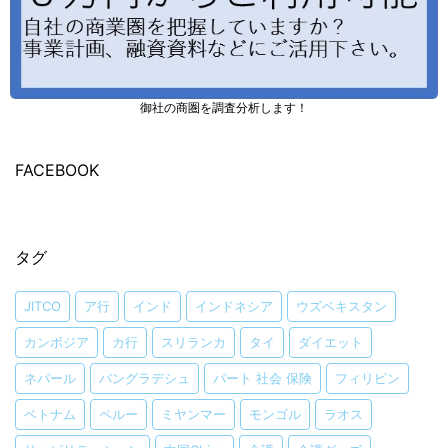
御社の商圏を調査分析します！
FACEBOOK
タグ
JITCO
ア行
インド
インドネシア
ウズベキスタン
カンボジア
カ行
スリランカ
タイ
ダイエット
ネパール
バングラデシュ
パート 社会 保険
フィリピン
ベトナム
ペルー
ミヤンマー
モンゴル
ラオス