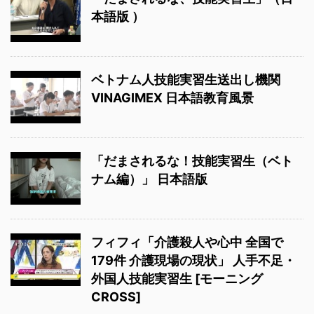
本語版 ）
ベトナム人技能実習生送出し機関
VINAGIMEX 日本語教育風景
「だまされるな！技能実習生（ベト
ナム編）」 日本語版
フィフィ「介護殺人や心中 全国で
179件 介護現場の現状」 人手不足・
外国人技能実習生 [モーニング
CROSS]