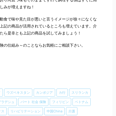
しみが増えますね！
動食で味や見た目が悪いと言うイメージが徐々になくな
上記の商品が活用されているところも増えています。介
たら是非とも上記の商品を試してみましょう！
険の仕組み～のことならお気軽にご相談下さい。
ア
ウズベキスタン
カンボジア
カ行
スリランカ
グラデシュ
パート 社会 保険
フィリピン
ベトナム
オス
リハビリテーション
中国China
介護