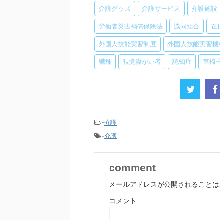
介護グッズ
介護サービス
介護施設
労働者災害補償保険法
協同組合
在
外国人技能実習制度
外国人技能実習機
職種
視覚障がい者
認知症
車椅
-
介護
-
介護
comment
メールアドレスが公開されることは
コメント