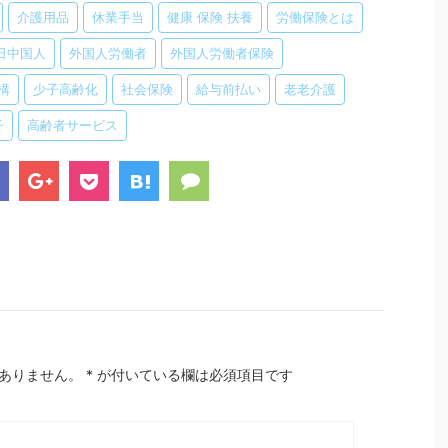
介護用品
休業手当
健康 保険 扶養
労働保険とは
日中国人
外国人労働者
外国人労働者保険
構
少子高齢化
社会保険
給与前払い
老老介護
子
高齢者サービス
ありません。
*
が付いている欄は必須項目です