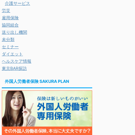
介護サービス
労災
雇用保険
協同組合
送り出し機関
未分類
セミナー
ダイエット
ヘルスケア情報
東京BAR探訪
外国人労働者保険 SAKURA PLAN