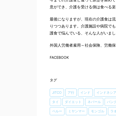
意ができ、介護を受ける側は食べる楽
最後になりますが、現在の介護食は流
りつつあります。介護施設や病院でも
護食で悩んでいる、そんな人がいまし
外国人労働者雇用～社会保険、労働保
FACEBOOK
タグ
JITCO
ア行
インド
インドネシ
タイ
ダイエット
ネパール
バン
ペルー
ミヤンマー
モンゴル
ラ