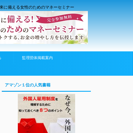
来に備える女性のためのマネーセミナー
る
監理団体掲載案内
アマゾン１位の人気書籍