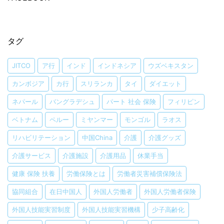
タグ
JITCO
ア行
インド
インドネシア
ウズベキスタン
カンボジア
カ行
スリランカ
タイ
ダイエット
ネパール
バングラデシュ
パート 社会 保険
フィリピン
ベトナム
ペルー
ミヤンマー
モンゴル
ラオス
リハビリテーション
中国China
介護
介護グッズ
介護サービス
介護施設
介護用品
休業手当
健康 保険 扶養
労働保険とは
労働者災害補償保険法
協同組合
在日中国人
外国人労働者
外国人労働者保険
外国人技能実習制度
外国人技能実習機構
少子高齢化