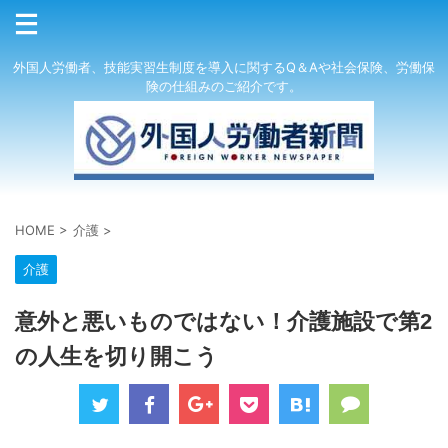
外国人労働者、技能実習生制度を導入に関するQ＆Aや社会保険、労働保
険の仕組みのご紹介です。
HOME
>
介護
>
介護
意外と悪いものではない！介護施設で第2
の人生を切り開こう