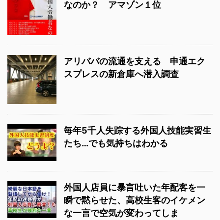
なのか？ アマゾン１位
アリババの流通を支える 申通エク
スプレスの新倉庫へ潜入調査
毎年5千人失踪する外国人技能実習生
たち…でも気持ちはわかる
外国人店員に暴言吐いた年配客を一
瞬で黙らせた、高校生客のイケメン
な一言で空気が変わってしま