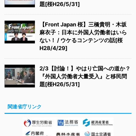
題[桜H26/5/31]
【Front Japan 桜】三橋貴明・木坂
麻衣子：日本に外国人労働者はいら
ない！ / ウケるコンテンツの話[桜
H28/4/29]
2/3【討論！】やはり亡国への道か？
『外国人労働者大量受入』と移民問
題[桜H26/5/31]
関連省庁リンク