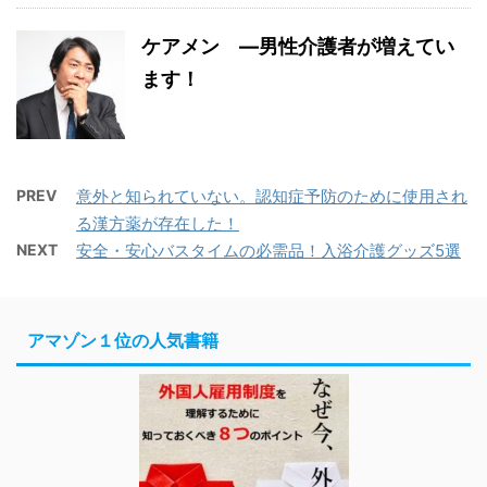
ケアメン ―男性介護者が増えてい
ます！
PREV
意外と知られていない。認知症予防のために使用され
る漢方薬が存在した！
NEXT
安全・安心バスタイムの必需品！入浴介護グッズ5選
アマゾン１位の人気書籍