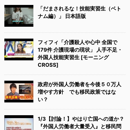
「だまされるな！技能実習生（ベト
ナム編）」 日本語版
フィフィ「介護殺人や心中 全国で
179件 介護現場の現状」 人手不足・
外国人技能実習生 [モーニング
CROSS]
政府が外国人労働者を今後５０万人
増やす方針 でも移民政策ではな
い？
1/3【討論！】やはり亡国への道か？
『外国人労働者大量受入』と移民問