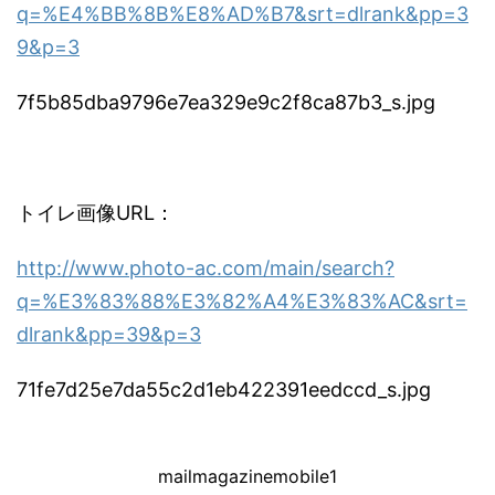
q=%E4%BB%8B%E8%AD%B7&srt=dlrank&pp=3
9&p=3
7f5b85dba9796e7ea329e9c2f8ca87b3_s.jpg
トイレ画像URL：
http://www.photo-ac.com/main/search?
q=%E3%83%88%E3%82%A4%E3%83%AC&srt=
dlrank&pp=39&p=3
71fe7d25e7da55c2d1eb422391eedccd_s.jpg
mailmagazinemobile1