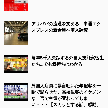
アリババの流通を支える 申通エク
スプレスの新倉庫へ潜入調査
毎年5千人失踪する外国人技能実習生
たち…でも気持ちはわかる
外国人店員に暴言吐いた年配客を一
瞬で黙らせた、高校生客のイケメン
な一言で空気が変わってしま
い・・・【スカッとする話、感動、