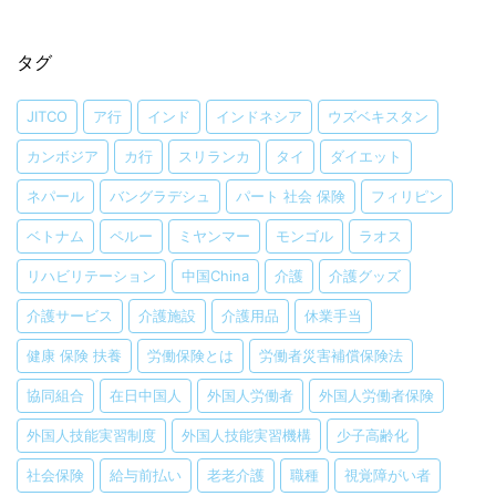
タグ
JITCO
ア行
インド
インドネシア
ウズベキスタン
カンボジア
カ行
スリランカ
タイ
ダイエット
ネパール
バングラデシュ
パート 社会 保険
フィリピン
ベトナム
ペルー
ミヤンマー
モンゴル
ラオス
リハビリテーション
中国China
介護
介護グッズ
介護サービス
介護施設
介護用品
休業手当
健康 保険 扶養
労働保険とは
労働者災害補償保険法
協同組合
在日中国人
外国人労働者
外国人労働者保険
外国人技能実習制度
外国人技能実習機構
少子高齢化
社会保険
給与前払い
老老介護
職種
視覚障がい者