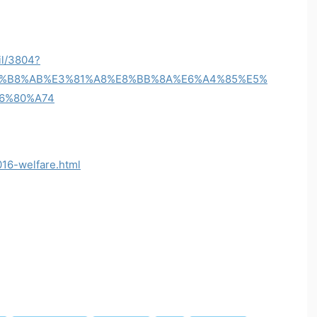
il/3804?
E5%B8%AB%E3%81%A8%E8%BB%8A%E6%A4%85%E5%
6%80%A74
016-welfare.html