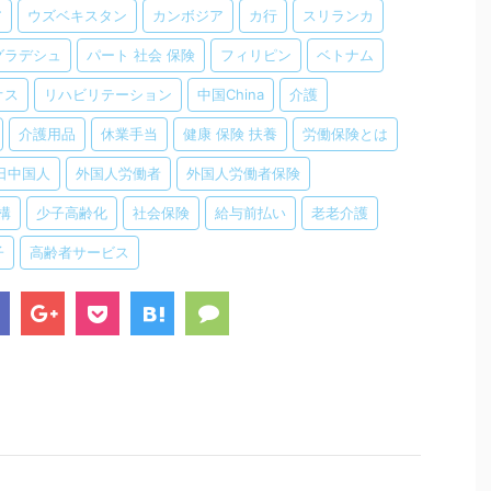
ア
ウズベキスタン
カンボジア
カ行
スリランカ
グラデシュ
パート 社会 保険
フィリピン
ベトナム
オス
リハビリテーション
中国China
介護
介護用品
休業手当
健康 保険 扶養
労働保険とは
日中国人
外国人労働者
外国人労働者保険
構
少子高齢化
社会保険
給与前払い
老老介護
子
高齢者サービス