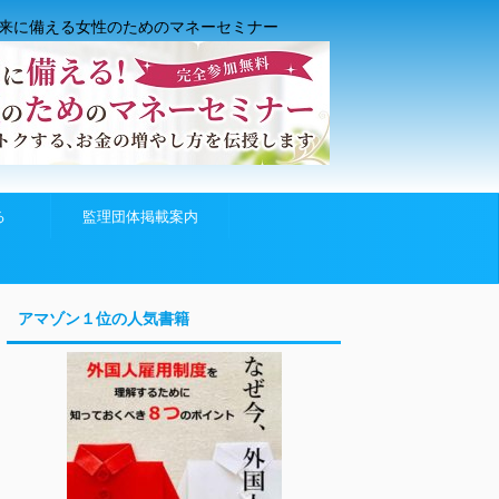
来に備える女性のためのマネーセミナー
る
監理団体掲載案内
アマゾン１位の人気書籍