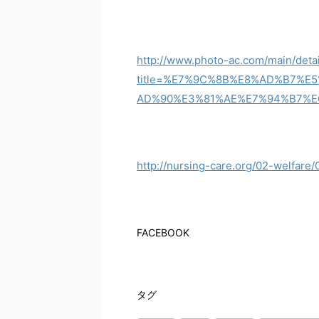
http://www.photo-ac.com/main/deta
title=%E7%9C%8B%E8%AD%B7%
AD%90%E3%81%AE%E7%94%B7%E
http://nursing-care.org/02-welfare/
FACEBOOK
タグ