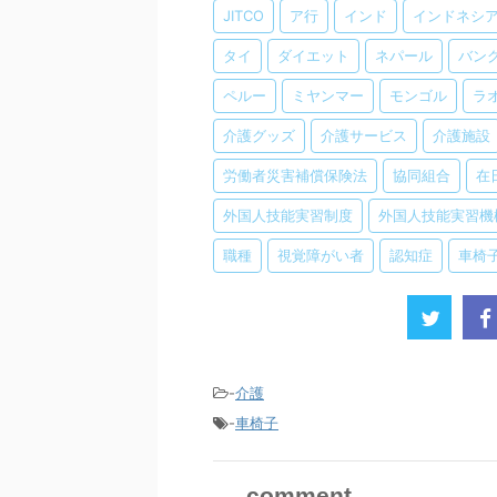
JITCO
ア行
インド
インドネシ
タイ
ダイエット
ネパール
バン
ペルー
ミヤンマー
モンゴル
ラ
介護グッズ
介護サービス
介護施設
労働者災害補償保険法
協同組合
在
外国人技能実習制度
外国人技能実習機
職種
視覚障がい者
認知症
車椅
-
介護
-
車椅子
comment