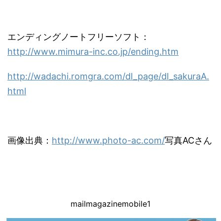
エンディングノートフリーソフト：
http://www.mimura-inc.co.jp/ending.htm
http://wadachi.romgra.com/dl_page/dl_sakuraA.
html
画像出典：
http://www.photo-ac.com/
写真ACさん
mailmagazinemobile1