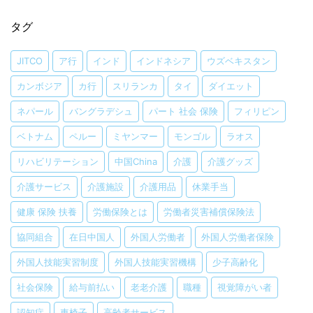
タグ
JITCO
ア行
インド
インドネシア
ウズベキスタン
カンボジア
カ行
スリランカ
タイ
ダイエット
ネパール
バングラデシュ
パート 社会 保険
フィリピン
ベトナム
ペルー
ミヤンマー
モンゴル
ラオス
リハビリテーション
中国China
介護
介護グッズ
介護サービス
介護施設
介護用品
休業手当
健康 保険 扶養
労働保険とは
労働者災害補償保険法
協同組合
在日中国人
外国人労働者
外国人労働者保険
外国人技能実習制度
外国人技能実習機構
少子高齢化
社会保険
給与前払い
老老介護
職種
視覚障がい者
認知症
車椅子
高齢者サービス