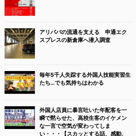
アリババの流通を支える 申通エク
スプレスの新倉庫へ潜入調査
毎年5千人失踪する外国人技能実習生
たち…でも気持ちはわかる
外国人店員に暴言吐いた年配客を一
瞬で黙らせた、高校生客のイケメン
な一言で空気が変わってしま
い・・・【スカッとする話、感動、