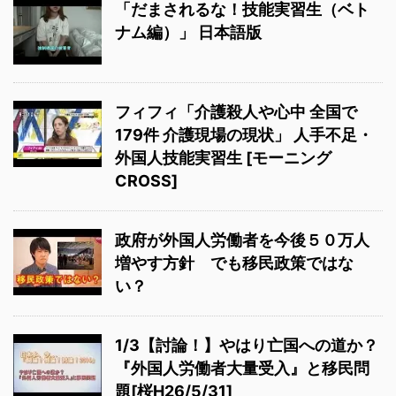
「だまされるな！技能実習生（ベト
ナム編）」 日本語版
フィフィ「介護殺人や心中 全国で
179件 介護現場の現状」 人手不足・
外国人技能実習生 [モーニング
CROSS]
政府が外国人労働者を今後５０万人
増やす方針 でも移民政策ではな
い？
1/3【討論！】やはり亡国への道か？
『外国人労働者大量受入』と移民問
題[桜H26/5/31]