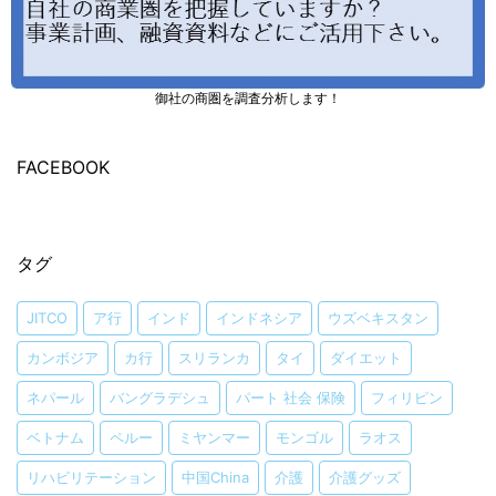
御社の商圏を調査分析します！
FACEBOOK
タグ
JITCO
ア行
インド
インドネシア
ウズベキスタン
カンボジア
カ行
スリランカ
タイ
ダイエット
ネパール
バングラデシュ
パート 社会 保険
フィリピン
ベトナム
ペルー
ミヤンマー
モンゴル
ラオス
リハビリテーション
中国China
介護
介護グッズ