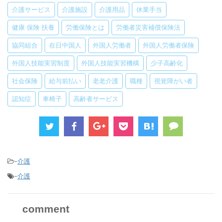
介護サービス
介護施設
介護用品
休業手当
健康 保険 扶養
労働保険とは
労働者災害補償保険法
協同組合
在日中国人
外国人労働者
外国人労働者保険
外国人技能実習制度
外国人技能実習機構
少子高齢化
社会保険
給与前払い
老老介護
職種
視覚障がい者
認知症
車椅子
高齢者サービス
-
介護
-
介護
comment