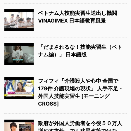
ベトナム人技能実習生送出し機関
VINAGIMEX 日本語教育風景
「だまされるな！技能実習生（ベト
ナム編）」 日本語版
フィフィ「介護殺人や心中 全国で
179件 介護現場の現状」 人手不足・
外国人技能実習生 [モーニング
CROSS]
政府が外国人労働者を今後５０万人
増やす方針 でも移民政策ではな