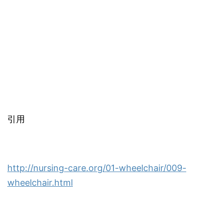
引用
http://nursing-care.org/01-wheelchair/009-
wheelchair.html