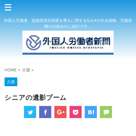
外国人労働者、技能実習生制度を導入に関するQ＆Aや社会保険、労働保
険の仕組みのご紹介です。
HOME
>
介護
>
介護
シニアの遺影ブーム