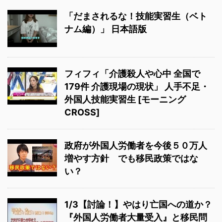
「だまされるな！技能実習生（ベト
ナム編）」 日本語版
フィフィ「介護殺人や心中 全国で
179件 介護現場の現状」 人手不足・
外国人技能実習生 [モーニング
CROSS]
政府が外国人労働者を今後５０万人
増やす方針 でも移民政策ではな
い？
1/3【討論！】やはり亡国への道か？
『外国人労働者大量受入』と移民問