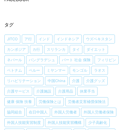
タグ
JITCO
ア行
インド
インドネシア
ウズベキスタン
カンボジア
カ行
スリランカ
タイ
ダイエット
ネパール
バングラデシュ
パート 社会 保険
フィリピン
ベトナム
ペルー
ミヤンマー
モンゴル
ラオス
リハビリテーション
中国China
介護
介護グッズ
介護サービス
介護施設
介護用品
休業手当
健康 保険 扶養
労働保険とは
労働者災害補償保険法
協同組合
在日中国人
外国人労働者
外国人労働者保険
外国人技能実習制度
外国人技能実習機構
少子高齢化