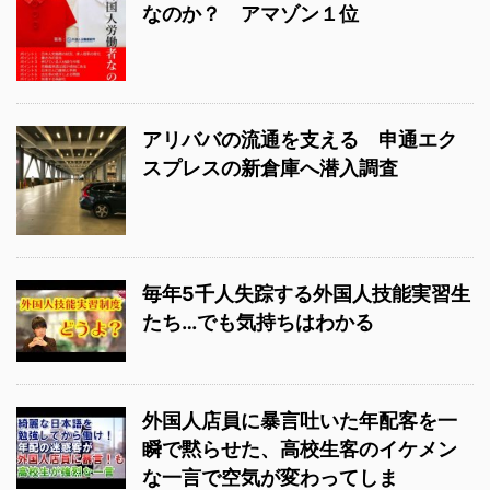
なのか？ アマゾン１位
アリババの流通を支える 申通エク
スプレスの新倉庫へ潜入調査
毎年5千人失踪する外国人技能実習生
たち…でも気持ちはわかる
外国人店員に暴言吐いた年配客を一
瞬で黙らせた、高校生客のイケメン
な一言で空気が変わってしま