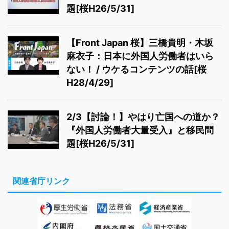
題[桜H26/5/31]
【Front Japan 桜】三橋貴明・木坂
麻衣子：日本に外国人労働者はいら
ない！ / ウケるコンテンツの話[桜
H28/4/29]
2/3【討論！】やはり亡国への道か？
『外国人労働者大量受入』と移民問
題[桜H26/5/31]
関連省庁リンク