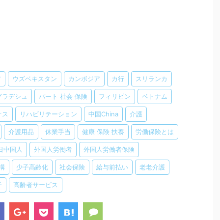
ア
ウズベキスタン
カンボジア
カ行
スリランカ
グラデシュ
パート 社会 保険
フィリピン
ベトナム
オス
リハビリテーション
中国China
介護
介護用品
休業手当
健康 保険 扶養
労働保険とは
日中国人
外国人労働者
外国人労働者保険
構
少子高齢化
社会保険
給与前払い
老老介護
子
高齢者サービス