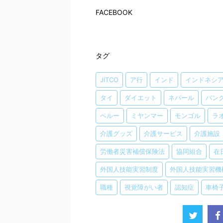
FACEBOOK
タグ
JITCO
ア行
インド
インドネシ
タイ
ダイエット
ネパール
バン
ペルー
ミヤンマー
モンゴル
ラ
介護グッズ
介護サービス
介護施設
労働者災害補償保険法
協同組合
在
外国人技能実習制度
外国人技能実習機
職種
視覚障がい者
認知症
車椅