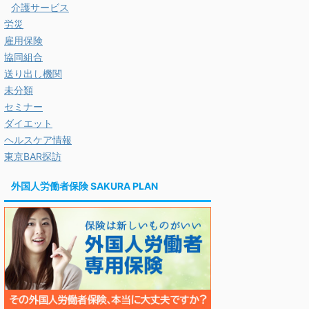
介護サービス
労災
雇用保険
協同組合
送り出し機関
未分類
セミナー
ダイエット
ヘルスケア情報
東京BAR探訪
外国人労働者保険 SAKURA PLAN