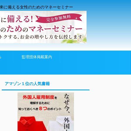
来に備える女性のためのマネーセミナー
る
監理団体掲載案内
アマゾン１位の人気書籍