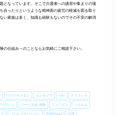
題となっています。そこで介護者への講習や集まりの場
ち合ったりというような精神面の疲労の軽減を図る取り
ない家族は多く、知識も経験もないのでその不安の解消
険の仕組み～のことならお気軽にご相談下さい。
ア
ウズベキスタン
カンボジア
カ行
スリランカ
グラデシュ
パート 社会 保険
フィリピン
ベトナム
オス
リハビリテーション
中国China
介護