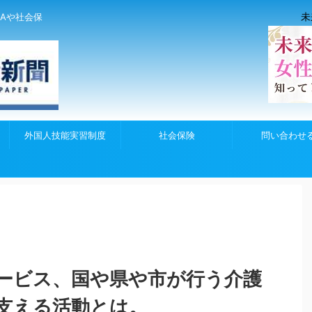
未
Aや社会保
外国人技能実習制度
社会保険
問い合わせ
ービス、国や県や市が行う介護
支える活動とは。