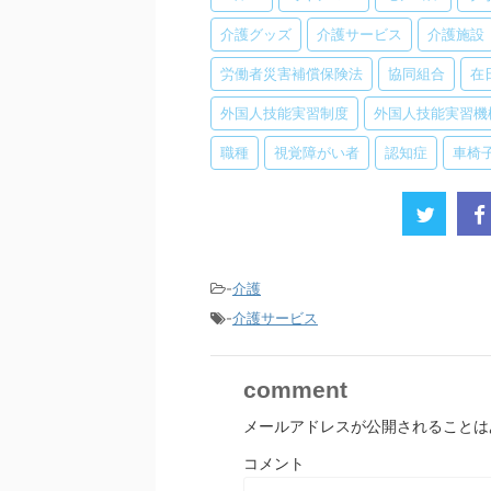
介護グッズ
介護サービス
介護施設
労働者災害補償保険法
協同組合
在
外国人技能実習制度
外国人技能実習機
職種
視覚障がい者
認知症
車椅
-
介護
-
介護サービス
comment
メールアドレスが公開されることは
コメント