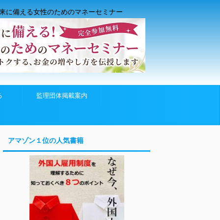
来に備える女性のためのマネーセミナー
る
監理団体掲載案内
アマゾン１位の人気書籍