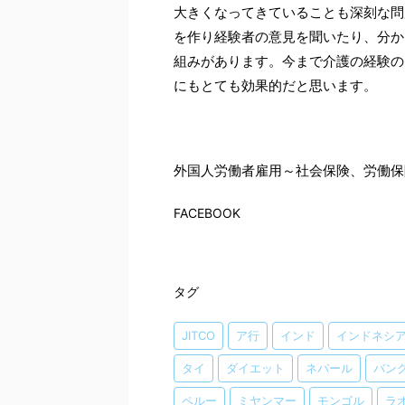
大きくなってきていることも深刻な問
を作り経験者の意見を聞いたり、分か
組みがあります。今まで介護の経験の
にもとても効果的だと思います。
外国人労働者雇用～社会保険、労働保
FACEBOOK
タグ
JITCO
ア行
インド
インドネシ
タイ
ダイエット
ネパール
バン
ペルー
ミヤンマー
モンゴル
ラ