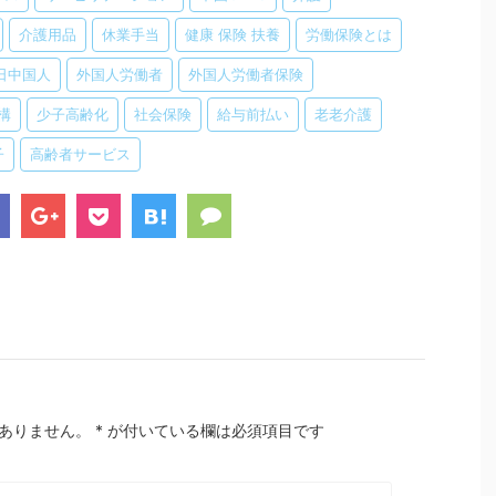
介護用品
休業手当
健康 保険 扶養
労働保険とは
日中国人
外国人労働者
外国人労働者保険
構
少子高齢化
社会保険
給与前払い
老老介護
子
高齢者サービス
ありません。
*
が付いている欄は必須項目です