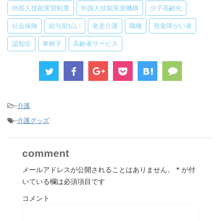
外国人技能実習制度
外国人技能実習機構
少子高齢化
社会保険
給与前払い
老老介護
職種
視覚障がい者
認知症
車椅子
高齢者サービス
-
介護
-
介護グッズ
comment
メールアドレスが公開されることはありません。
*
が付
いている欄は必須項目です
コメント