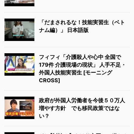
「だまされるな！技能実習生（ベト
ナム編）」 日本語版
フィフィ「介護殺人や心中 全国で
179件 介護現場の現状」 人手不足・
外国人技能実習生 [モーニング
CROSS]
政府が外国人労働者を今後５０万人
増やす方針 でも移民政策ではな
い？