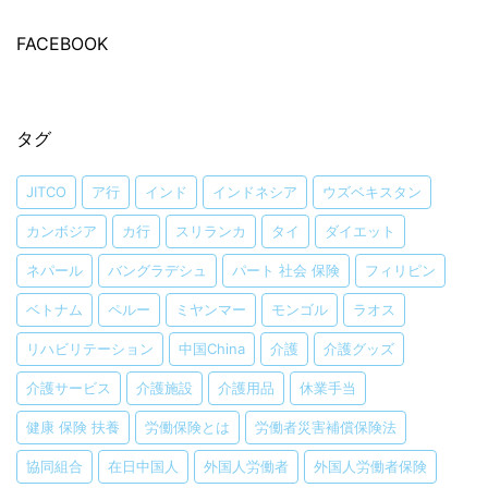
FACEBOOK
タグ
JITCO
ア行
インド
インドネシア
ウズベキスタン
カンボジア
カ行
スリランカ
タイ
ダイエット
ネパール
バングラデシュ
パート 社会 保険
フィリピン
ベトナム
ペルー
ミヤンマー
モンゴル
ラオス
リハビリテーション
中国China
介護
介護グッズ
介護サービス
介護施設
介護用品
休業手当
健康 保険 扶養
労働保険とは
労働者災害補償保険法
協同組合
在日中国人
外国人労働者
外国人労働者保険