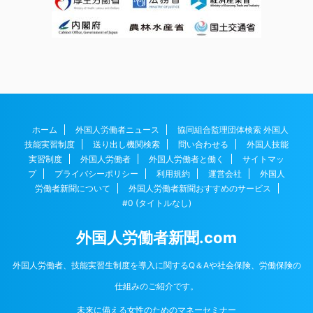
ホーム
外国人労働者ニュース
協同組合監理団体検索 外国人
技能実習制度
送り出し機関検索
問い合わせる
外国人技能
実習制度
外国人労働者
外国人労働者と働く
サイトマッ
プ
プライバシーポリシー
利用規約
運営会社
外国人
労働者新聞について
外国人労働者新聞おすすめのサービス
#0 (タイトルなし)
外国人労働者新聞.com
外国人労働者、技能実習生制度を導入に関するQ＆Aや社会保険、労働保険の
仕組みのご紹介です。
未来に備える女性のためのマネーセミナー