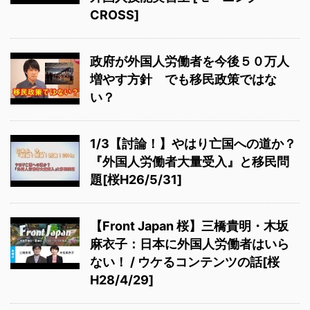
CROSS]
政府が外国人労働者を今後５０万人
増やす方針 でも移民政策ではな
い？
1/3【討論！】やはり亡国への道か？
『外国人労働者大量受入』と移民問
題[桜H26/5/31]
【Front Japan 桜】三橋貴明・木坂
麻衣子：日本に外国人労働者はいら
ない！ / ウケるコンテンツの話[桜
H28/4/29]