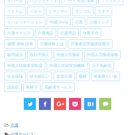
ネパール
バングラデシュ
パート 社会 保険
フィリピン
ベトナム
ペルー
ミヤンマー
モンゴル
ラオス
リハビリテーション
中国China
介護
介護グッズ
介護サービス
介護施設
介護用品
休業手当
健康 保険 扶養
労働保険とは
労働者災害補償保険法
協同組合
在日中国人
外国人労働者
外国人労働者保険
外国人技能実習制度
外国人技能実習機構
少子高齢化
社会保険
給与前払い
老老介護
職種
視覚障がい者
認知症
車椅子
高齢者サービス
-
介護
-
介護サービス