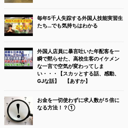
毎年5千人失踪する外国人技能実習生
たち…でも気持ちはわかる
外国人店員に暴言吐いた年配客を一
瞬で黙らせた、高校生客のイケメン
な一言で空気が変わってしま
い・・・【スカッとする話、感動、
GJな話】 【あすか】
お金を一切使わずに求人数が５倍に
なる方法！？①