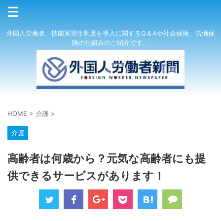
外国人労働者、技能実習生制度を導入に関するQ＆Aや社会保険、労働保
険の仕組みのご紹介です。
HOME
>
介護
>
介護
高齢者は何歳から？元気な高齢者にも提
供できるサービスがあります！