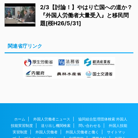
2/3【討論！】やはり亡国への道か？
『外国人労働者大量受入』と移民問
題[桜H26/5/31]
関連省庁リンク
ホーム
外国人労働者ニュース
協同組合監理団体検索 外国人
技能実習制度
送り出し機関検索
問い合わせる
外国人技能
実習制度
外国人労働者
外国人労働者と働く
サイトマッ