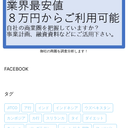
御社の商圏を調査分析します！
FACEBOOK
タグ
JITCO
ア行
インド
インドネシア
ウズベキスタン
カンボジア
カ行
スリランカ
タイ
ダイエット