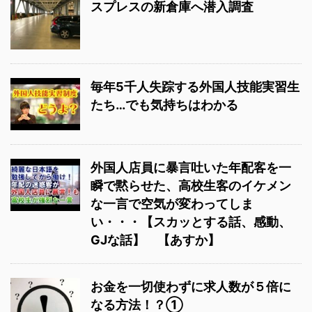
スプレスの新倉庫へ潜入調査
毎年5千人失踪する外国人技能実習生
たち…でも気持ちはわかる
外国人店員に暴言吐いた年配客を一
瞬で黙らせた、高校生客のイケメン
な一言で空気が変わってしま
い・・・【スカッとする話、感動、
GJな話】 【あすか】
お金を一切使わずに求人数が５倍に
なる方法！？①