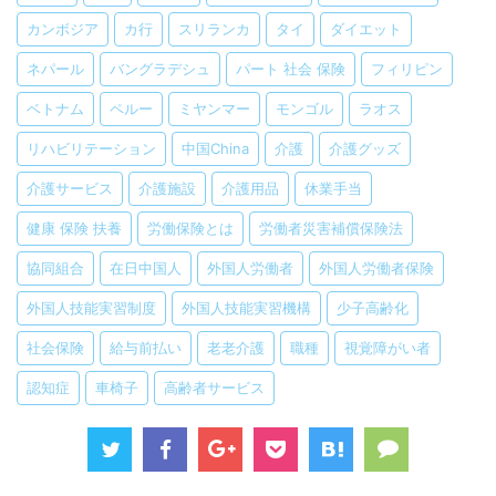
カンボジア
カ行
スリランカ
タイ
ダイエット
ネパール
バングラデシュ
パート 社会 保険
フィリピン
ベトナム
ペルー
ミヤンマー
モンゴル
ラオス
リハビリテーション
中国China
介護
介護グッズ
介護サービス
介護施設
介護用品
休業手当
健康 保険 扶養
労働保険とは
労働者災害補償保険法
協同組合
在日中国人
外国人労働者
外国人労働者保険
外国人技能実習制度
外国人技能実習機構
少子高齢化
社会保険
給与前払い
老老介護
職種
視覚障がい者
認知症
車椅子
高齢者サービス