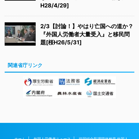
H28/4/29]
2/3【討論！】やはり亡国への道か？
『外国人労働者大量受入』と移民問
題[桜H26/5/31]
関連省庁リンク
ホーム
外国人労働者ニュース
協同組合監理団体検索 外国人