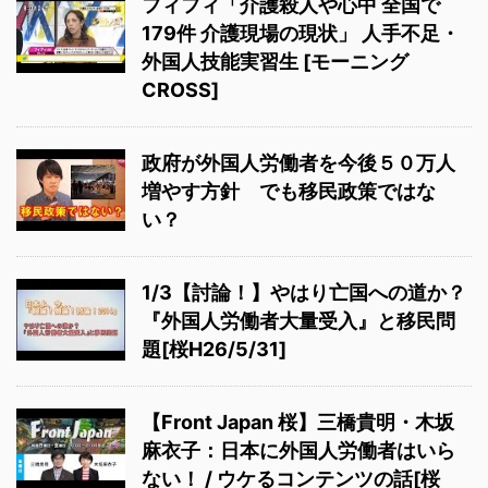
フィフィ「介護殺人や心中 全国で
179件 介護現場の現状」 人手不足・
外国人技能実習生 [モーニング
CROSS]
政府が外国人労働者を今後５０万人
増やす方針 でも移民政策ではな
い？
1/3【討論！】やはり亡国への道か？
『外国人労働者大量受入』と移民問
題[桜H26/5/31]
【Front Japan 桜】三橋貴明・木坂
麻衣子：日本に外国人労働者はいら
ない！ / ウケるコンテンツの話[桜