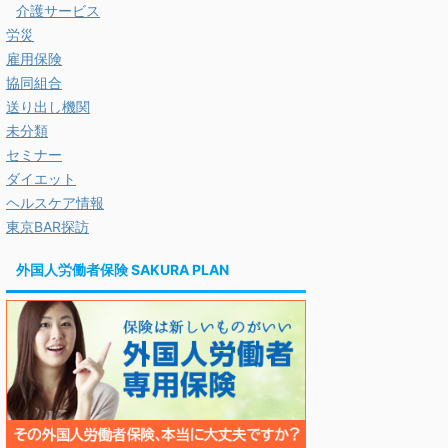
介護サービス
労災
雇用保険
協同組合
送り出し機関
未分類
セミナー
ダイエット
ヘルスケア情報
東京BAR探訪
外国人労働者保険 SAKURA PLAN