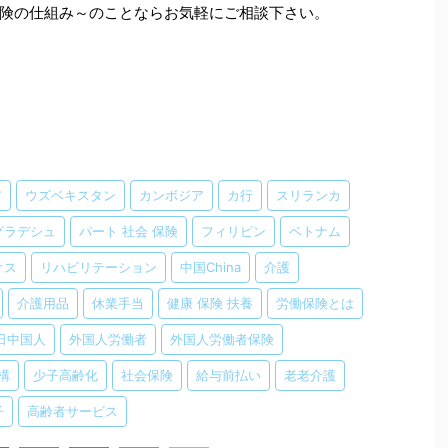
険の仕組み～のことならお気軽にご相談下さい。
ア
ウズベキスタン
カンボジア
カ行
スリランカ
グラデシュ
パート 社会 保険
フィリピン
ベトナム
オス
リハビリテーション
中国China
介護
介護用品
休業手当
健康 保険 扶養
労働保険とは
日中国人
外国人労働者
外国人労働者保険
構
少子高齢化
社会保険
給与前払い
老老介護
子
高齢者サービス