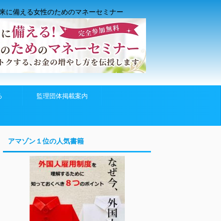
来に備える女性のためのマネーセミナー
る
監理団体掲載案内
アマゾン１位の人気書籍