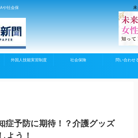
未
Aや社会保
外国人技能実習制度
社会保険
問い合わせ
知症予防に期待！？介護グッズ
しよう！