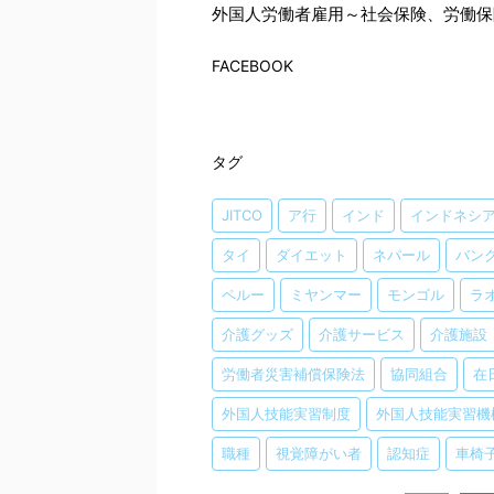
外国人労働者雇用～社会保険、労働保
FACEBOOK
タグ
JITCO
ア行
インド
インドネシ
タイ
ダイエット
ネパール
バン
ペルー
ミヤンマー
モンゴル
ラ
介護グッズ
介護サービス
介護施設
労働者災害補償保険法
協同組合
在
外国人技能実習制度
外国人技能実習機
職種
視覚障がい者
認知症
車椅