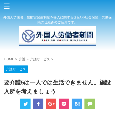
外国人労働者、技能実習生制度を導入に関するQ＆Aや社会保険、労働保
険の仕組みのご紹介です。
HOME
>
介護
>
介護サービス
>
介護サービス
要介護5は一人では生活できません。施設
入所を考えましょう