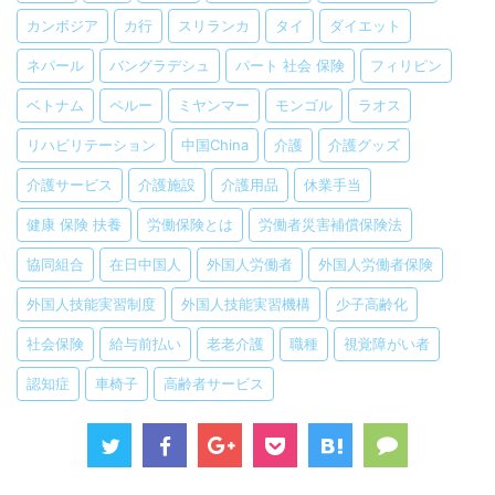
カンボジア
カ行
スリランカ
タイ
ダイエット
ネパール
バングラデシュ
パート 社会 保険
フィリピン
ベトナム
ペルー
ミヤンマー
モンゴル
ラオス
リハビリテーション
中国China
介護
介護グッズ
介護サービス
介護施設
介護用品
休業手当
健康 保険 扶養
労働保険とは
労働者災害補償保険法
協同組合
在日中国人
外国人労働者
外国人労働者保険
外国人技能実習制度
外国人技能実習機構
少子高齢化
社会保険
給与前払い
老老介護
職種
視覚障がい者
認知症
車椅子
高齢者サービス