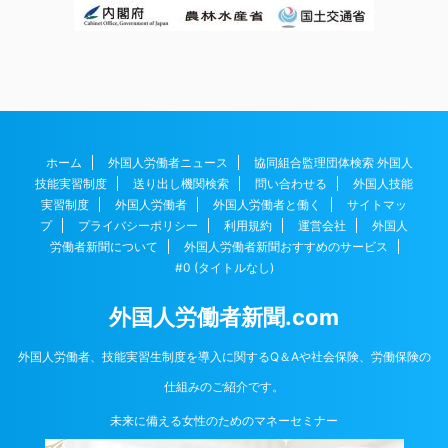
ホーム
外国人労働者ニュース
協同組合監理団体検索 外国人
技能実習制度
送り出し機関検索
問い合わせる
外国人技能
実習制度
外国人労働者
外国人労働者と働く
サイトマッ
プ
プライバシーポリシー
利用規約
運営会社
外国人
労働者新聞について
外国人労働者新聞おすすめのサービス
#0 (タイトルなし)
外国人労働者新聞.com
外国人労働者、技能実習生制度を導入に関するQ＆Aや社会保険、労働保険の
仕組みのご紹介です。
未来に備える女性のためのマネーセミナー