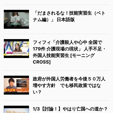
「だまされるな！技能実習生（ベト
ナム編）」 日本語版
フィフィ「介護殺人や心中 全国で
179件 介護現場の現状」 人手不足・
外国人技能実習生 [モーニング
CROSS]
政府が外国人労働者を今後５０万人
増やす方針 でも移民政策ではな
い？
1/3【討論！】やはり亡国への道か？