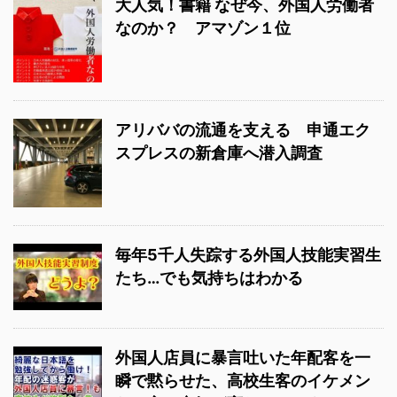
大人気！書籍 なぜ今、外国人労働者
なのか？ アマゾン１位
アリババの流通を支える 申通エク
スプレスの新倉庫へ潜入調査
毎年5千人失踪する外国人技能実習生
たち…でも気持ちはわかる
外国人店員に暴言吐いた年配客を一
瞬で黙らせた、高校生客のイケメン