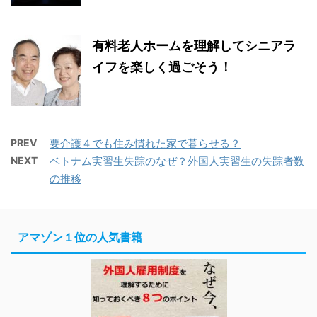
有料老人ホームを理解してシニアラ
イフを楽しく過ごそう！
PREV
要介護４でも住み慣れた家で暮らせる？
NEXT
ベトナム実習生失踪のなぜ？外国人実習生の失踪者数
の推移
アマゾン１位の人気書籍