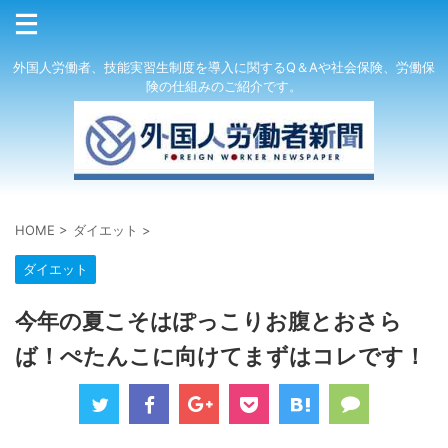
外国人労働者、技能実習生制度を導入に関するQ＆Aや社会保険、労働保
険の仕組みのご紹介です。
HOME
>
ダイエット
>
ダイエット
今年の夏こそはぽっこりお腹とおさら
ば！ぺたんこに向けてまずはコレです！