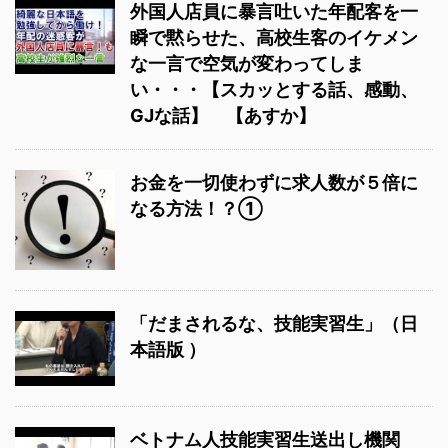
外国人店員に暴言吐いた年配客を一
瞬で黙らせた、高校生客のイケメン
な一言で空気が変わってしま
い・・・【スカッとする話、感動、
GJな話】 【あすか】
お金を一切使わずに求人数が５倍に
なる方法！？①
「だまされるな、技能実習生」（日
本語版 ）
ベトナム人技能実習生送出し機関