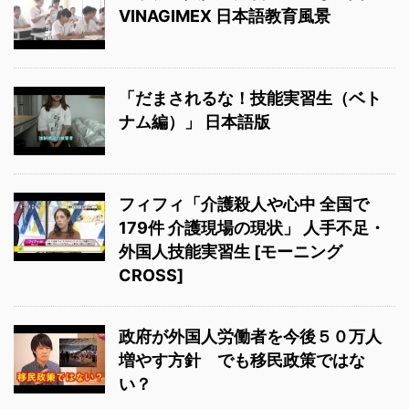
VINAGIMEX 日本語教育風景
「だまされるな！技能実習生（ベト
ナム編）」 日本語版
フィフィ「介護殺人や心中 全国で
179件 介護現場の現状」 人手不足・
外国人技能実習生 [モーニング
CROSS]
政府が外国人労働者を今後５０万人
増やす方針 でも移民政策ではな
い？