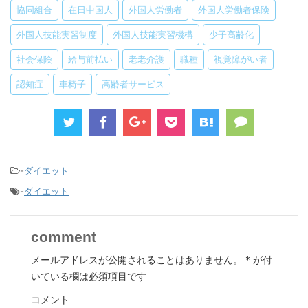
協同組合
在日中国人
外国人労働者
外国人労働者保険
外国人技能実習制度
外国人技能実習機構
少子高齢化
社会保険
給与前払い
老老介護
職種
視覚障がい者
認知症
車椅子
高齢者サービス
-
ダイエット
-
ダイエット
comment
メールアドレスが公開されることはありません。
*
が付
いている欄は必須項目です
コメント