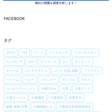
御社の商圏を調査分析します！
FACEBOOK
タグ
JITCO
ア行
インド
インドネシア
ウズベキスタン
カンボジア
カ行
スリランカ
タイ
ダイエット
ネパール
バングラデシュ
パート 社会 保険
フィリピン
ベトナム
ペルー
ミヤンマー
モンゴル
ラオス
リハビリテーション
中国China
介護
介護グッズ
介護サービス
介護施設
介護用品
休業手当
健康 保険 扶養
労働保険とは
労働者災害補償保険法