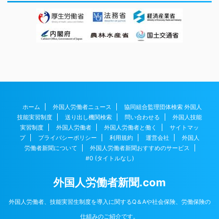
ホーム
外国人労働者ニュース
協同組合監理団体検索 外国人
技能実習制度
送り出し機関検索
問い合わせる
外国人技能
実習制度
外国人労働者
外国人労働者と働く
サイトマッ
プ
プライバシーポリシー
利用規約
運営会社
外国人
労働者新聞について
外国人労働者新聞おすすめのサービス
#0 (タイトルなし)
外国人労働者新聞.com
外国人労働者、技能実習生制度を導入に関するQ＆Aや社会保険、労働保険の
仕組みのご紹介です。