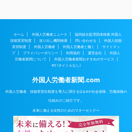
ホーム
外国人労働者ニュース
協同組合監理団体検索 外国人
技能実習制度
送り出し機関検索
問い合わせる
外国人技能
実習制度
外国人労働者
外国人労働者と働く
サイトマッ
プ
プライバシーポリシー
利用規約
運営会社
外国人
労働者新聞について
外国人労働者新聞おすすめのサービス
#0 (タイトルなし)
外国人労働者新聞.com
外国人労働者、技能実習生制度を導入に関するQ＆Aや社会保険、労働保険の
仕組みのご紹介です。
未来に備える女性のためのマネーセミナー