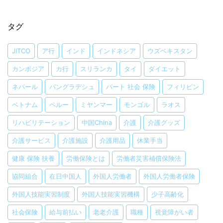
タグ
JITCO
ア行
インド
インドネシア
ウズベキスタン
カンボジア
カ行
スリランカ
タイ
ダイエット
ネパール
バングラデシュ
パート 社会 保険
フィリピン
ベトナム
ペルー
ミヤンマー
モンゴル
ラオス
リハビリテーション
中国China
介護
介護グッズ
介護サービス
介護施設
介護用品
休業手当
健康 保険 扶養
労働保険とは
労働者災害補償保険法
協同組合
在日中国人
外国人労働者
外国人労働者保険
外国人技能実習制度
外国人技能実習機構
少子高齢化
社会保険
給与前払い
老老介護
職種
視覚障がい者