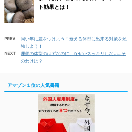
ト効果とは！
PREV
同い年に差をつけよう！衰える体型に出来る対策を勉
強しよう！
NEXT
理想の体型のはずなのに、なぜかスッキリしない…そ
のわけは？
アマゾン１位の人気書籍