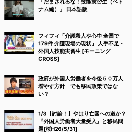
「だまされるな！技能実習生（ベト
ナム編）」 日本語版
フィフィ「介護殺人や心中 全国で
179件 介護現場の現状」 人手不足・
外国人技能実習生 [モーニング
CROSS]
政府が外国人労働者を今後５０万人
増やす方針 でも移民政策ではな
い？
1/3【討論！】やはり亡国への道か？
『外国人労働者大量受入』と移民問
題[桜H26/5/31]