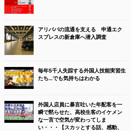
アリババの流通を支える 申通エク
スプレスの新倉庫へ潜入調査
毎年5千人失踪する外国人技能実習生
たち…でも気持ちはわかる
外国人店員に暴言吐いた年配客を一
瞬で黙らせた、高校生客のイケメン
な一言で空気が変わってしま
い・・・【スカッとする話、感動、