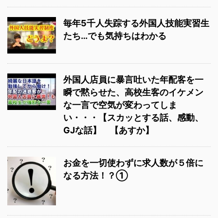
毎年5千人失踪する外国人技能実習生
たち…でも気持ちはわかる
外国人店員に暴言吐いた年配客を一
瞬で黙らせた、高校生客のイケメン
な一言で空気が変わってしま
い・・・【スカッとする話、感動、
GJな話】 【あすか】
お金を一切使わずに求人数が５倍に
なる方法！？①