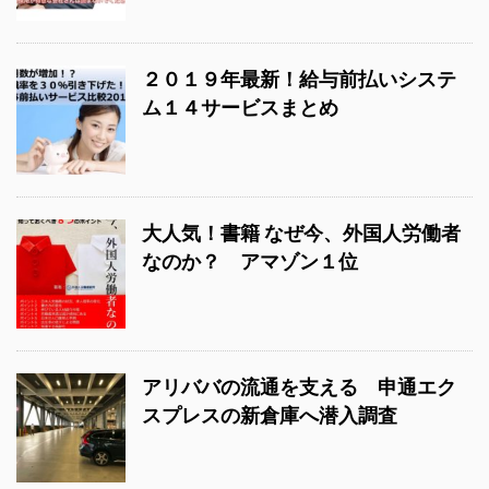
２０１９年最新！給与前払いシステ
ム１４サービスまとめ
大人気！書籍 なぜ今、外国人労働者
なのか？ アマゾン１位
アリババの流通を支える 申通エク
スプレスの新倉庫へ潜入調査