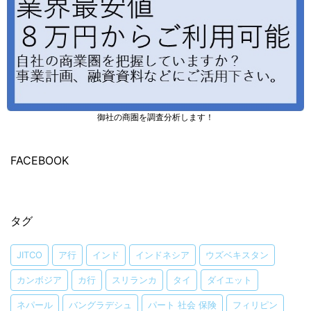
御社の商圏を調査分析します！
FACEBOOK
タグ
JITCO
ア行
インド
インドネシア
ウズベキスタン
カンボジア
カ行
スリランカ
タイ
ダイエット
ネパール
バングラデシュ
パート 社会 保険
フィリピン