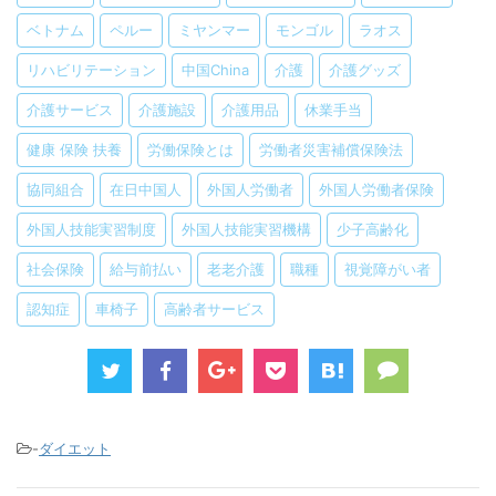
ベトナム
ペルー
ミヤンマー
モンゴル
ラオス
リハビリテーション
中国China
介護
介護グッズ
介護サービス
介護施設
介護用品
休業手当
健康 保険 扶養
労働保険とは
労働者災害補償保険法
協同組合
在日中国人
外国人労働者
外国人労働者保険
外国人技能実習制度
外国人技能実習機構
少子高齢化
社会保険
給与前払い
老老介護
職種
視覚障がい者
認知症
車椅子
高齢者サービス
-
ダイエット