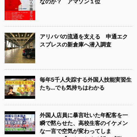
なのか？ アマゾン１位
アリババの流通を支える 申通エク
スプレスの新倉庫へ潜入調査
毎年5千人失踪する外国人技能実習生
たち…でも気持ちはわかる
外国人店員に暴言吐いた年配客を一
瞬で黙らせた、高校生客のイケメン
な一言で空気が変わってしま