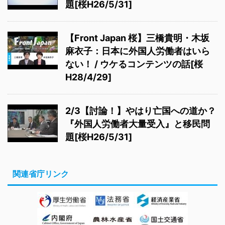
題[桜H26/5/31]
【Front Japan 桜】三橋貴明・木坂
麻衣子：日本に外国人労働者はいら
ない！ / ウケるコンテンツの話[桜
H28/4/29]
2/3【討論！】やはり亡国への道か？
『外国人労働者大量受入』と移民問
題[桜H26/5/31]
関連省庁リンク