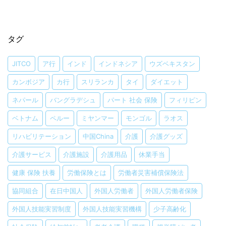
タグ
JITCO
ア行
インド
インドネシア
ウズベキスタン
カンボジア
カ行
スリランカ
タイ
ダイエット
ネパール
バングラデシュ
パート 社会 保険
フィリピン
ベトナム
ペルー
ミヤンマー
モンゴル
ラオス
リハビリテーション
中国China
介護
介護グッズ
介護サービス
介護施設
介護用品
休業手当
健康 保険 扶養
労働保険とは
労働者災害補償保険法
協同組合
在日中国人
外国人労働者
外国人労働者保険
外国人技能実習制度
外国人技能実習機構
少子高齢化