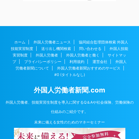
ホーム
外国人労働者ニュース
協同組合監理団体検索 外国人
技能実習制度
送り出し機関検索
問い合わせる
外国人技能
実習制度
外国人労働者
外国人労働者と働く
サイトマッ
プ
プライバシーポリシー
利用規約
運営会社
外国人
労働者新聞について
外国人労働者新聞おすすめのサービス
#0 (タイトルなし)
外国人労働者新聞.com
外国人労働者、技能実習生制度を導入に関するQ＆Aや社会保険、労働保険の
仕組みのご紹介です。
未来に備える女性のためのマネーセミナー