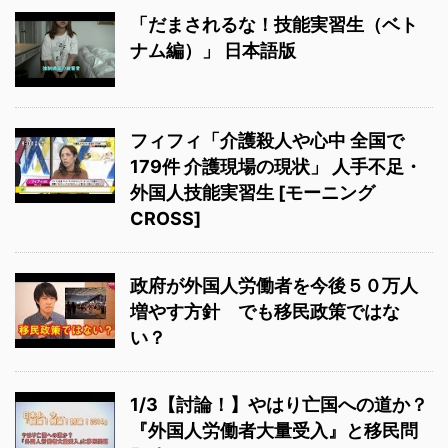
「だまされるな！技能実習生（ベト
ナム編）」 日本語版
フィフィ「介護殺人や心中 全国で
179件 介護現場の現状」 人手不足・
外国人技能実習生 [モーニング
CROSS]
政府が外国人労働者を今後５０万人
増やす方針 でも移民政策ではな
い？
1/3【討論！】やはり亡国への道か？
『外国人労働者大量受入』と移民問