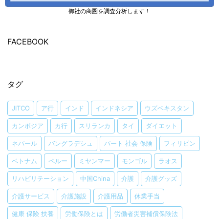
御社の商圏を調査分析します！
FACEBOOK
タグ
JITCO
ア行
インド
インドネシア
ウズベキスタン
カンボジア
カ行
スリランカ
タイ
ダイエット
ネパール
バングラデシュ
パート 社会 保険
フィリピン
ベトナム
ペルー
ミヤンマー
モンゴル
ラオス
リハビリテーション
中国China
介護
介護グッズ
介護サービス
介護施設
介護用品
休業手当
健康 保険 扶養
労働保険とは
労働者災害補償保険法