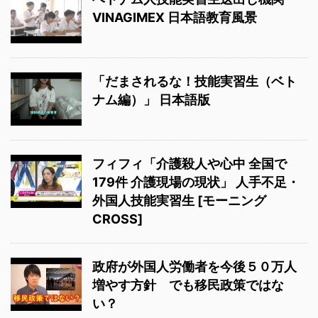
VINAGIMEX 日本語教育風景
「だまされるな！技能実習生（ベト
ナム編）」 日本語版
フィフィ「介護殺人や心中 全国で
179件 介護現場の現状」 人手不足・
外国人技能実習生 [モーニング
CROSS]
政府が外国人労働者を今後５０万人
増やす方針 でも移民政策ではな
い？