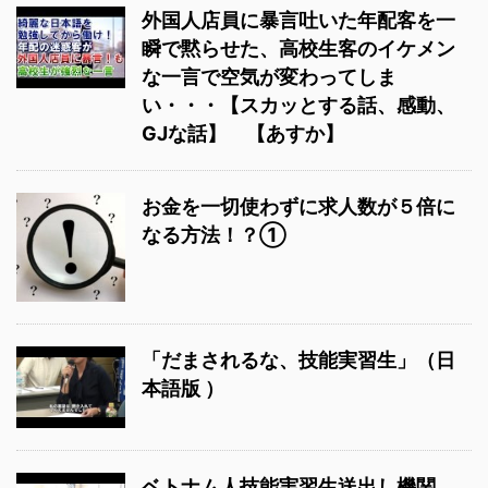
外国人店員に暴言吐いた年配客を一
瞬で黙らせた、高校生客のイケメン
な一言で空気が変わってしま
い・・・【スカッとする話、感動、
GJな話】 【あすか】
お金を一切使わずに求人数が５倍に
なる方法！？①
「だまされるな、技能実習生」（日
本語版 ）
ベトナム人技能実習生送出し機関