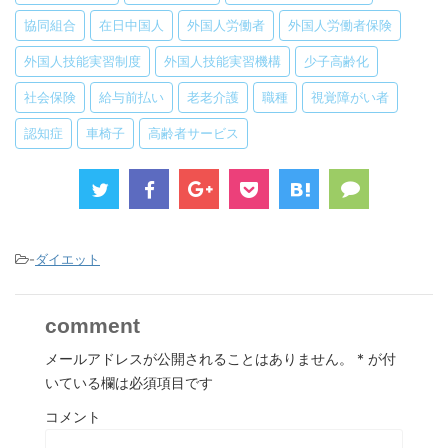
協同組合
在日中国人
外国人労働者
外国人労働者保険
外国人技能実習制度
外国人技能実習機構
少子高齢化
社会保険
給与前払い
老老介護
職種
視覚障がい者
認知症
車椅子
高齢者サービス
-
ダイエット
comment
メールアドレスが公開されることはありません。
*
が付
いている欄は必須項目です
コメント