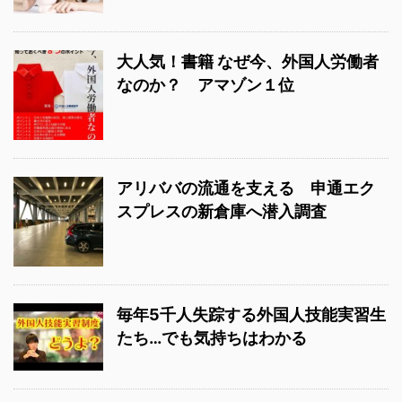
大人気！書籍 なぜ今、外国人労働者
なのか？ アマゾン１位
アリババの流通を支える 申通エク
スプレスの新倉庫へ潜入調査
毎年5千人失踪する外国人技能実習生
たち…でも気持ちはわかる