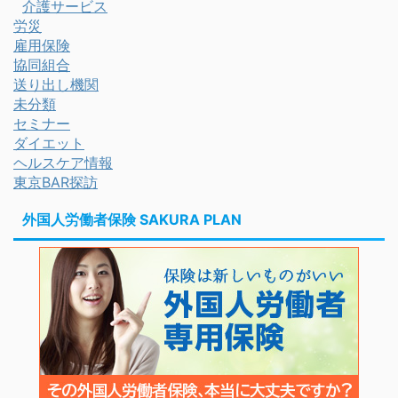
介護サービス
労災
雇用保険
協同組合
送り出し機関
未分類
セミナー
ダイエット
ヘルスケア情報
東京BAR探訪
外国人労働者保険 SAKURA PLAN