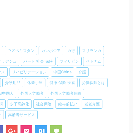
ア
ウズベキスタン
カンボジア
カ行
スリランカ
グラデシュ
パート 社会 保険
フィリピン
ベトナム
オス
リハビリテーション
中国China
介護
介護用品
休業手当
健康 保険 扶養
労働保険とは
日中国人
外国人労働者
外国人労働者保険
構
少子高齢化
社会保険
給与前払い
老老介護
子
高齢者サービス