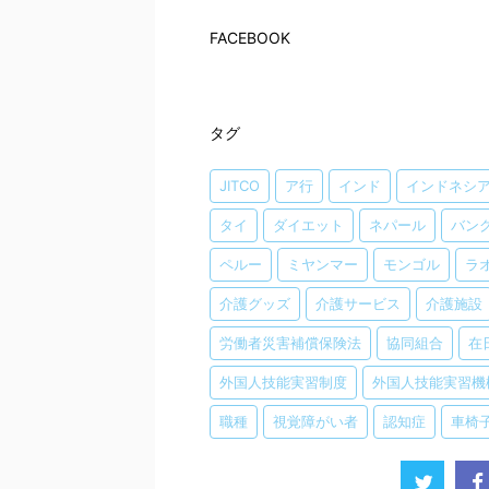
FACEBOOK
タグ
JITCO
ア行
インド
インドネシ
タイ
ダイエット
ネパール
バン
ペルー
ミヤンマー
モンゴル
ラ
介護グッズ
介護サービス
介護施設
労働者災害補償保険法
協同組合
在
外国人技能実習制度
外国人技能実習機
職種
視覚障がい者
認知症
車椅