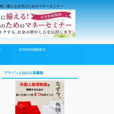
来に備える女性のためのマネーセミナー
る
監理団体掲載案内
アマゾン１位の人気書籍