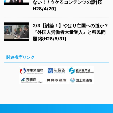
ない！ / ウケるコンテンツの話[桜
H28/4/29]
2/3【討論！】やはり亡国への道か？
『外国人労働者大量受入』と移民問
題[桜H26/5/31]
関連省庁リンク