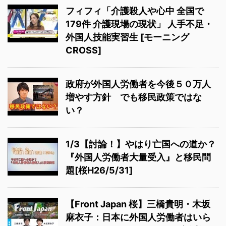
フィフィ「介護殺人や心中 全国で
179件 介護現場の現状」 人手不足・
外国人技能実習生 [モーニング
CROSS]
政府が外国人労働者を今後５０万人
増やす方針 でも移民政策ではな
い？
1/3【討論！】やはり亡国への道か？
『外国人労働者大量受入』と移民問
題[桜H26/5/31]
【Front Japan 桜】三橋貴明・木坂
麻衣子：日本に外国人労働者はいら