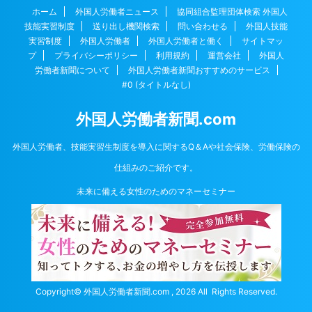
ホーム
外国人労働者ニュース
協同組合監理団体検索 外国人
技能実習制度
送り出し機関検索
問い合わせる
外国人技能
実習制度
外国人労働者
外国人労働者と働く
サイトマッ
プ
プライバシーポリシー
利用規約
運営会社
外国人
労働者新聞について
外国人労働者新聞おすすめのサービス
#0 (タイトルなし)
外国人労働者新聞.com
外国人労働者、技能実習生制度を導入に関するQ＆Aや社会保険、労働保険の
仕組みのご紹介です。
未来に備える女性のためのマネーセミナー
Copyright© 外国人労働者新聞.com , 2026 All Rights Reserved.