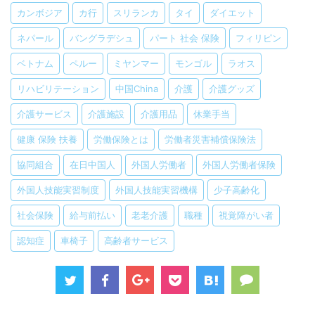
カンボジア
カ行
スリランカ
タイ
ダイエット
ネパール
バングラデシュ
パート 社会 保険
フィリピン
ベトナム
ペルー
ミヤンマー
モンゴル
ラオス
リハビリテーション
中国China
介護
介護グッズ
介護サービス
介護施設
介護用品
休業手当
健康 保険 扶養
労働保険とは
労働者災害補償保険法
協同組合
在日中国人
外国人労働者
外国人労働者保険
外国人技能実習制度
外国人技能実習機構
少子高齢化
社会保険
給与前払い
老老介護
職種
視覚障がい者
認知症
車椅子
高齢者サービス