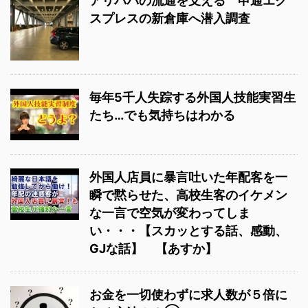
アリババの流通を支える 申通エク
スプレスの新倉庫へ潜入調査
毎年5千人失踪する外国人技能実習生
たち…でも気持ちはわかる
外国人店員に暴言吐いた年配客を一
瞬で黙らせた、高校生客のイケメン
な一言で空気が変わってしま
い・・・【スカッとする話、感動、
GJな話】 【あすか】
お金を一切使わずに求人数が５倍に