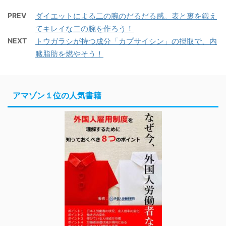
PREV
ダイエットによる二の腕のだるだる感。表と裏を鍛え
てキレイな二の腕を作ろう！
NEXT
トウガラシが持つ成分「カプサイシン」の摂取で、内
臓脂肪を燃やそう！
アマゾン１位の人気書籍