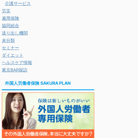
介護サービス
労災
雇用保険
協同組合
送り出し機関
未分類
セミナー
ダイエット
ヘルスケア情報
東京BAR探訪
外国人労働者保険 SAKURA PLAN