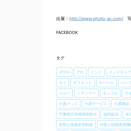
出展：
http://www.photo-ac.com/
写
FACEBOOK
タグ
JITCO
ア行
インド
インドネシ
タイ
ダイエット
ネパール
バン
ペルー
ミヤンマー
モンゴル
ラ
介護グッズ
介護サービス
介護施設
労働者災害補償保険法
協同組合
在
外国人技能実習制度
外国人技能実習機