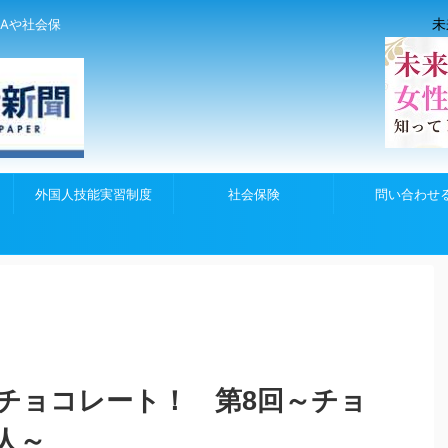
未
Aや社会保
外国人技能実習制度
社会保険
問い合わせ
チョコレート！ 第8回～チョ
人～