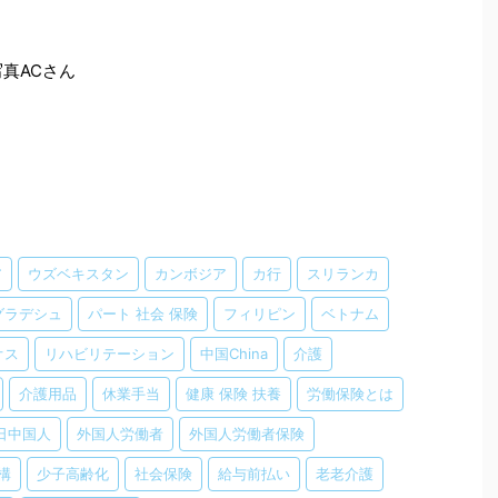
真ACさん
ア
ウズベキスタン
カンボジア
カ行
スリランカ
グラデシュ
パート 社会 保険
フィリピン
ベトナム
オス
リハビリテーション
中国China
介護
介護用品
休業手当
健康 保険 扶養
労働保険とは
日中国人
外国人労働者
外国人労働者保険
構
少子高齢化
社会保険
給与前払い
老老介護