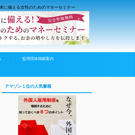
来に備える女性のためのマネーセミナー
る
監理団体掲載案内
アマゾン１位の人気書籍