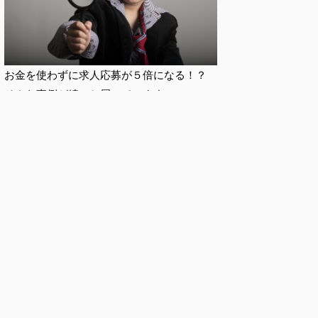
お金を使わずに求人応募が５倍になる！？
そんな事例が続々と届いています。
本当なのでしょうか？
人材採用に悩む企業様に代わって徹底調査し
てみました。
外国人技能実習生の書類期限管理自動化シス
テムG-WOKER