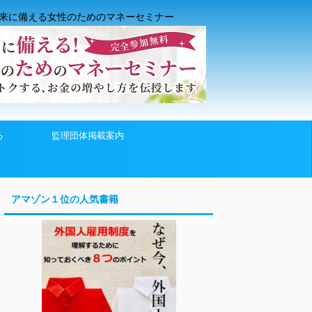
来に備える女性のためのマネーセミナー
る
監理団体掲載案内
アマゾン１位の人気書籍