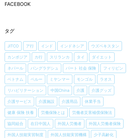
FACEBOOK
タグ
JITCO
ア行
インド
インドネシア
ウズベキスタン
カンボジア
カ行
スリランカ
タイ
ダイエット
ネパール
バングラデシュ
パート 社会 保険
フィリピン
ベトナム
ペルー
ミヤンマー
モンゴル
ラオス
リハビリテーション
中国China
介護
介護グッズ
介護サービス
介護施設
介護用品
休業手当
健康 保険 扶養
労働保険とは
労働者災害補償保険法
協同組合
在日中国人
外国人労働者
外国人労働者保険
外国人技能実習制度
外国人技能実習機構
少子高齢化