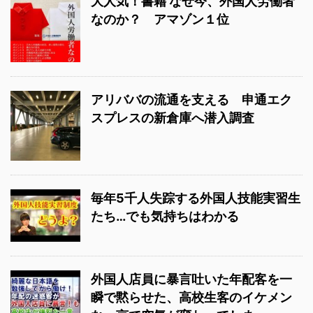
大人気！書籍 なぜ今、外国人労働者
なのか？ アマゾン１位
アリババの流通を支える 申通エク
スプレスの新倉庫へ潜入調査
毎年5千人失踪する外国人技能実習生
たち…でも気持ちはわかる
外国人店員に暴言吐いた年配客を一
瞬で黙らせた、高校生客のイケメン