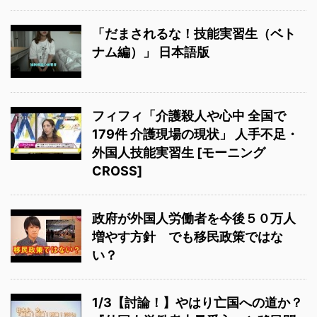
「だまされるな！技能実習生（ベト
ナム編）」 日本語版
フィフィ「介護殺人や心中 全国で
179件 介護現場の現状」 人手不足・
外国人技能実習生 [モーニング
CROSS]
政府が外国人労働者を今後５０万人
増やす方針 でも移民政策ではな
い？
1/3【討論！】やはり亡国への道か？