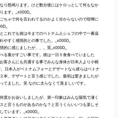
なり怒鳴ります。けど数分後にはケロっとして何もなか
す。_x000D_
ごちゃで何を言われてるのかよく分からないので喧嘩に
0D_
とこれでも彼は今までのベトナム人シェフの中で一番温
やすく感情的との事でした。_x000D_
的に感じましたが、、。笑_x000D_
べる量がすごい事です。彼は一日５食食べていました
お客さんにも共通する事でみんな身体が日本人より小柄
す。日本人がベトナムフォーとデザートなら彼らはベトナ
２本、デザートと言う感じでした。最初は驚きましたが
ってました。笑 なのに太らなくて羨ましいです。
何度かお会いしましたが、第一印象はみんな陽気で凄く
スと言うものがあるのかな？と言うくらいいつも楽しそ
います。_x000D_