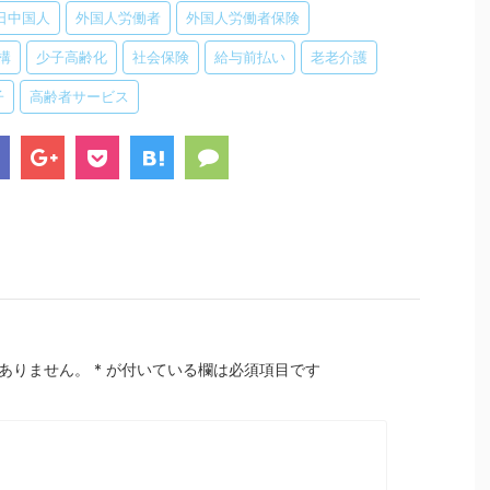
日中国人
外国人労働者
外国人労働者保険
構
少子高齢化
社会保険
給与前払い
老老介護
子
高齢者サービス
ありません。
*
が付いている欄は必須項目です