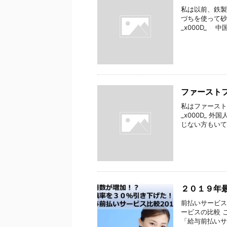
私は以前、鉄製
づちを使って砂
_x000D_ 
ファースト
私はファースト
_x000D_ 
じない方もいて_x
２０１９年
前払いサービス
ービスの比較 
「給与前払いサー