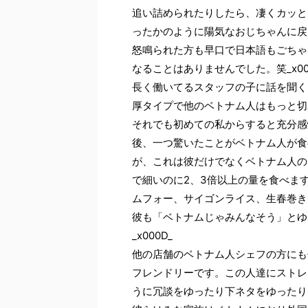
追い詰められたりしたら、凄くカッと
ったかのように陽気なおじちゃんに戻りま
怒鳴られた方も早口で日本語もごちゃ
なることはありませんでした。笑_x00
長く働いてるスタッフの子に話を聞く
厚タイプで他のベトナム人はもっと切れ
それでも初めての私からすると充分感情
後、一つ驚いたことがベトナム人が食
が、これは彼だけでなくベトナム人の
で細いのに2、3倍以上の量を食べま
ムフォー、サイゴンライス、生春巻き
彼も「ベトナムじゃみんなそう」とゆ
_x000D_
他の店舗のベトナム人シェフの方にも
フレンドリーです。この人達にストレ
うに冗談をゆったり下ネタをゆったりして