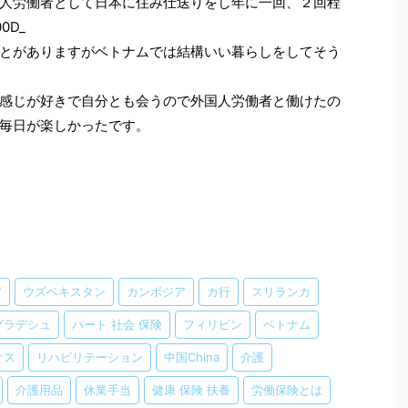
人労働者として日本に住み仕送りをし年に一回、２回程
0D_
とがありますがベトナムでは結構いい暮らしをしてそう
感じが好きで自分とも会うので外国人労働者と働けたの
毎日が楽しかったです。
ア
ウズベキスタン
カンボジア
カ行
スリランカ
グラデシュ
パート 社会 保険
フィリピン
ベトナム
オス
リハビリテーション
中国China
介護
介護用品
休業手当
健康 保険 扶養
労働保険とは