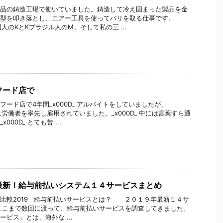
品の鋳造工場で働いていました。鋳造して冷え固まった製品を金
型を叩き落とし、エアー工具を使ってバリを取る仕事です。
中国人のKとKブラジル人のM、そして私の三 ...
フード店で
フード店で4年間_x000D_ アルバイトをしていましたが、
外国人労働者を率先し雇用されていました。_x000D_ 中には言葉すら通
000D_ とても苦 ...
最新！給与前払いシステム１４サービスまとめ
比較2019 給与前払いサービスとは？ ２０１９年最新１４サ
ここまで数回に渡って、給与前払いサービスを調査してきました。
ビス」とは、海外な ...