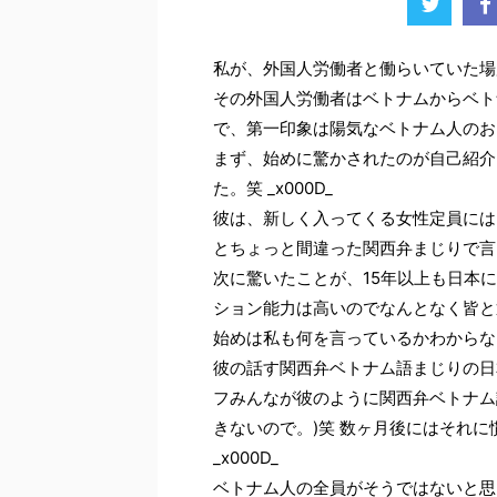
私が、外国人労働者と働らいていた場所
その外国人労働者はベトナムからベト
で、第一印象は陽気なベトナム人のおっ
まず、始めに驚かされたのが自己紹介
た。笑 _x000D_
彼は、新しく入ってくる女性定員には
とちょっと間違った関西弁まじりで言っ
次に驚いたことが、15年以上も日本
ション能力は高いのでなんとなく皆と通じ
始めは私も何を言っているかわからな
彼の話す関西弁ベトナム語まじりの日
フみんなが彼のように関西弁ベトナム
きないので。)笑 数ヶ月後にはそれ
_x000D_
ベトナム人の全員がそうではないと思