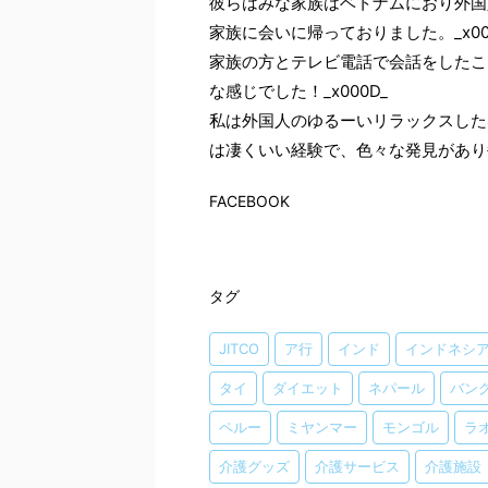
彼らはみな家族はベトナムにおり外国
家族に会いに帰っておりました。_x00
家族の方とテレビ電話で会話をしたこ
な感じでした！_x000D_
私は外国人のゆるーいリラックスした
は凄くいい経験で、色々な発見があり
FACEBOOK
タグ
JITCO
ア行
インド
インドネシ
タイ
ダイエット
ネパール
バン
ペルー
ミヤンマー
モンゴル
ラ
介護グッズ
介護サービス
介護施設