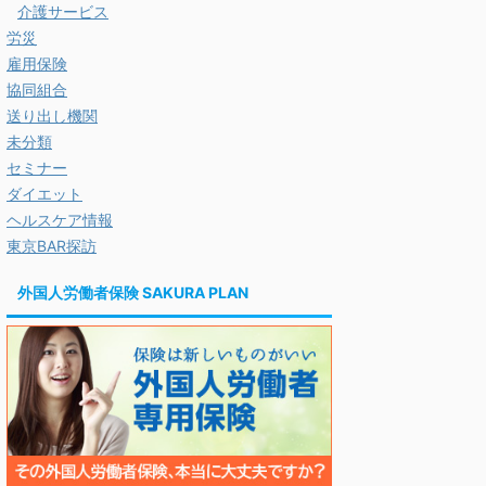
介護サービス
労災
雇用保険
協同組合
送り出し機関
未分類
セミナー
ダイエット
ヘルスケア情報
東京BAR探訪
外国人労働者保険 SAKURA PLAN