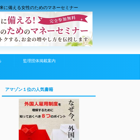
来に備える女性のためのマネーセミナー
る
監理団体掲載案内
アマゾン１位の人気書籍