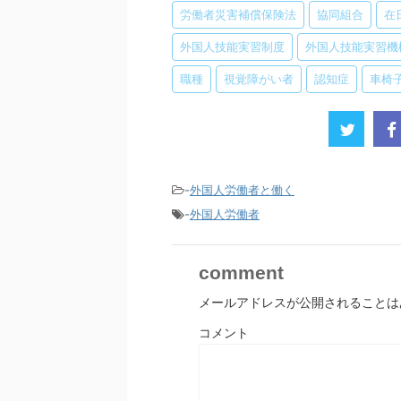
労働者災害補償保険法
協同組合
在
外国人技能実習制度
外国人技能実習機
職種
視覚障がい者
認知症
車椅
-
外国人労働者と働く
-
外国人労働者
comment
メールアドレスが公開されることは
コメント