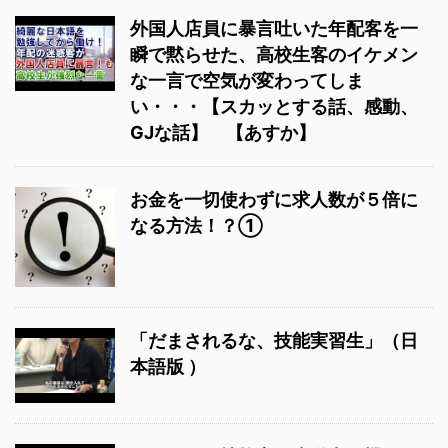
外国人店員に暴言吐いた年配客を一
瞬で黙らせた、高校生客のイケメン
な一言で空気が変わってしま
い・・・【スカッとする話、感動、
GJな話】 【あすか】
お金を一切使わずに求人数が５倍に
なる方法！？①
「だまされるな、技能実習生」（日
本語版 ）