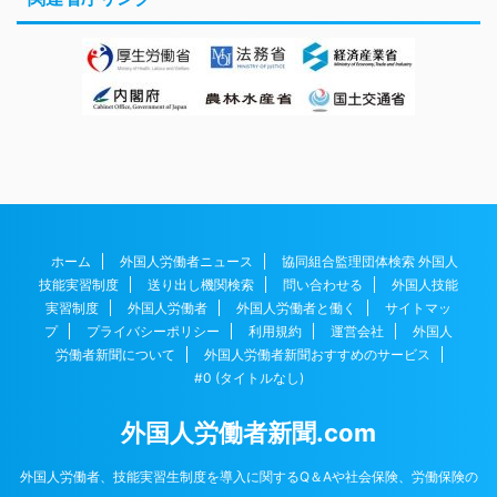
ホーム
外国人労働者ニュース
協同組合監理団体検索 外国人
技能実習制度
送り出し機関検索
問い合わせる
外国人技能
実習制度
外国人労働者
外国人労働者と働く
サイトマッ
プ
プライバシーポリシー
利用規約
運営会社
外国人
労働者新聞について
外国人労働者新聞おすすめのサービス
#0 (タイトルなし)
外国人労働者新聞.com
外国人労働者、技能実習生制度を導入に関するQ＆Aや社会保険、労働保険の