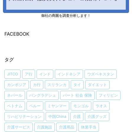
御社の商圏を調査分析します！
FACEBOOK
タグ
JITCO
ア行
インド
インドネシア
ウズベキスタン
カンボジア
カ行
スリランカ
タイ
ダイエット
ネパール
バングラデシュ
パート 社会 保険
フィリピン
ベトナム
ペルー
ミヤンマー
モンゴル
ラオス
リハビリテーション
中国China
介護
介護グッズ
介護サービス
介護施設
介護用品
休業手当