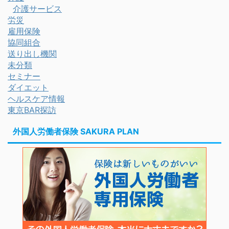
介護サービス
労災
雇用保険
協同組合
送り出し機関
未分類
セミナー
ダイエット
ヘルスケア情報
東京BAR探訪
外国人労働者保険 SAKURA PLAN