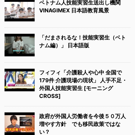
ベトナム人技能実習生送出し機関
VINAGIMEX 日本語教育風景
「だまされるな！技能実習生（ベト
ナム編）」 日本語版
フィフィ「介護殺人や心中 全国で
179件 介護現場の現状」 人手不足・
外国人技能実習生 [モーニング
CROSS]
政府が外国人労働者を今後５０万人
増やす方針 でも移民政策ではな
い？