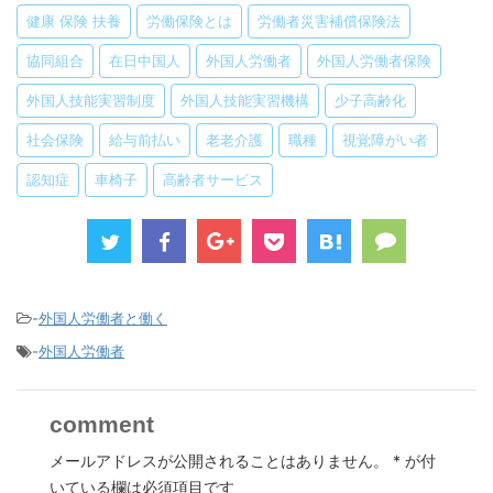
健康 保険 扶養
労働保険とは
労働者災害補償保険法
協同組合
在日中国人
外国人労働者
外国人労働者保険
外国人技能実習制度
外国人技能実習機構
少子高齢化
社会保険
給与前払い
老老介護
職種
視覚障がい者
認知症
車椅子
高齢者サービス
-
外国人労働者と働く
-
外国人労働者
comment
メールアドレスが公開されることはありません。
*
が付
いている欄は必須項目です