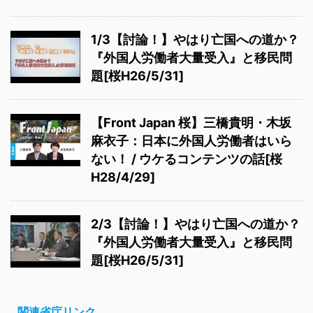
1/3【討論！】やはり亡国への道か？
『外国人労働者大量受入』と移民問
題[桜H26/5/31]
【Front Japan 桜】三橋貴明・木坂
麻衣子：日本に外国人労働者はいら
ない！ / ウケるコンテンツの話[桜
H28/4/29]
2/3【討論！】やはり亡国への道か？
『外国人労働者大量受入』と移民問
題[桜H26/5/31]
関連省庁リンク