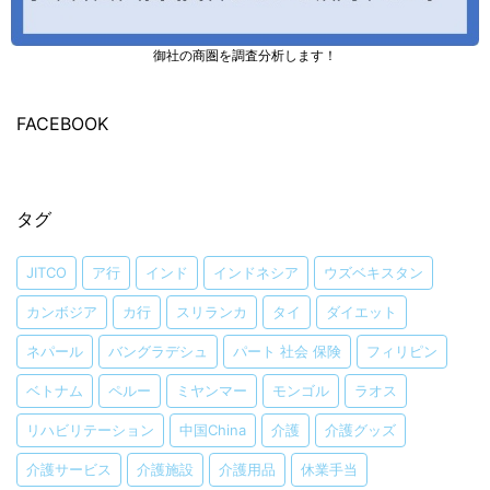
御社の商圏を調査分析します！
FACEBOOK
タグ
JITCO
ア行
インド
インドネシア
ウズベキスタン
カンボジア
カ行
スリランカ
タイ
ダイエット
ネパール
バングラデシュ
パート 社会 保険
フィリピン
ベトナム
ペルー
ミヤンマー
モンゴル
ラオス
リハビリテーション
中国China
介護
介護グッズ
介護サービス
介護施設
介護用品
休業手当