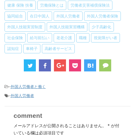
健康 保険 扶養
労働保険とは
労働者災害補償保険法
協同組合
在日中国人
外国人労働者
外国人労働者保険
外国人技能実習制度
外国人技能実習機構
少子高齢化
社会保険
給与前払い
老老介護
職種
視覚障がい者
認知症
車椅子
高齢者サービス
-
外国人労働者と働く
-
外国人労働者
comment
メールアドレスが公開されることはありません。
*
が付
いている欄は必須項目です