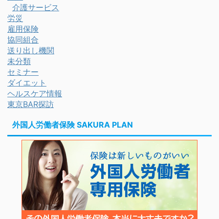
介護サービス
労災
雇用保険
協同組合
送り出し機関
未分類
セミナー
ダイエット
ヘルスケア情報
東京BAR探訪
外国人労働者保険 SAKURA PLAN