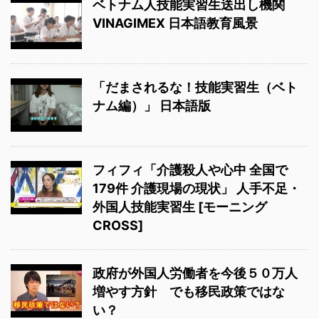
ベトナム人技能実習生送出し機関
VINAGIMEX 日本語教育風景
「だまされるな！技能実習生（ベト
ナム編）」 日本語版
フィフィ「介護殺人や心中 全国で
179件 介護現場の現状」 人手不足・
外国人技能実習生 [モーニング
CROSS]
政府が外国人労働者を今後５０万人
増やす方針 でも移民政策ではな
い？