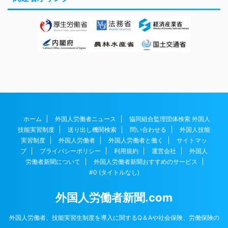
ホーム
外国人労働者ニュース
協同組合監理団体検索 外国人
技能実習制度
送り出し機関検索
問い合わせる
外国人技能
実習制度
外国人労働者
外国人労働者と働く
サイトマッ
プ
プライバシーポリシー
利用規約
運営会社
外国人
労働者新聞について
外国人労働者新聞おすすめのサービス
#0 (タイトルなし)
外国人労働者新聞.com
外国人労働者、技能実習生制度を導入に関するQ＆Aや社会保険、労働保険の