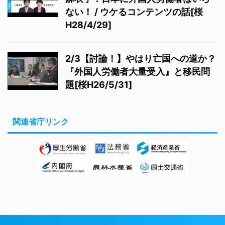
ない！ / ウケるコンテンツの話[桜
H28/4/29]
2/3【討論！】やはり亡国への道か？
『外国人労働者大量受入』と移民問
題[桜H26/5/31]
関連省庁リンク