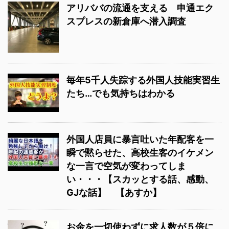
アリババの流通を支える 申通エク
スプレスの新倉庫へ潜入調査
毎年5千人失踪する外国人技能実習生
たち…でも気持ちはわかる
外国人店員に暴言吐いた年配客を一
瞬で黙らせた、高校生客のイケメン
な一言で空気が変わってしま
い・・・【スカッとする話、感動、
GJな話】 【あすか】
お金を一切使わずに求人数が５倍に