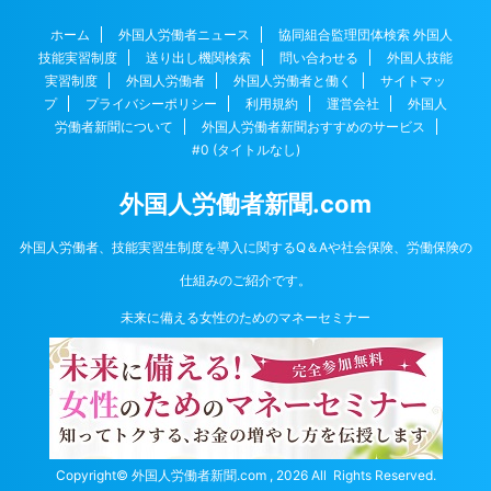
ホーム
外国人労働者ニュース
協同組合監理団体検索 外国人
技能実習制度
送り出し機関検索
問い合わせる
外国人技能
実習制度
外国人労働者
外国人労働者と働く
サイトマッ
プ
プライバシーポリシー
利用規約
運営会社
外国人
労働者新聞について
外国人労働者新聞おすすめのサービス
#0 (タイトルなし)
外国人労働者新聞.com
外国人労働者、技能実習生制度を導入に関するQ＆Aや社会保険、労働保険の
仕組みのご紹介です。
未来に備える女性のためのマネーセミナー
Copyright© 外国人労働者新聞.com , 2026 All Rights Reserved.