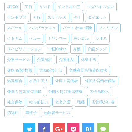
JITCO
ア行
インド
インドネシア
ウズベキスタン
カンボジア
カ行
スリランカ
タイ
ダイエット
ネパール
バングラデシュ
パート 社会 保険
フィリピン
ベトナム
ペルー
ミヤンマー
モンゴル
ラオス
リハビリテーション
中国China
介護
介護グッズ
介護サービス
介護施設
介護用品
休業手当
健康 保険 扶養
労働保険とは
労働者災害補償保険法
協同組合
在日中国人
外国人労働者
外国人労働者保険
外国人技能実習制度
外国人技能実習機構
少子高齢化
社会保険
給与前払い
老老介護
職種
視覚障がい者
認知症
車椅子
高齢者サービス