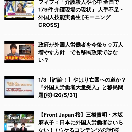
フィフィ「介護殺人や心中 全国で
179件 介護現場の現状」 人手不足・
外国人技能実習生 [モーニング
CROSS]
政府が外国人労働者を今後５０万人
増やす方針 でも移民政策ではな
い？
1/3【討論！】やはり亡国への道か？
『外国人労働者大量受入』と移民問
題[桜H26/5/31]
【Front Japan 桜】三橋貴明・木坂
麻衣子：日本に外国人労働者はいら
ない！ / ウケるコンテンツの話[桜