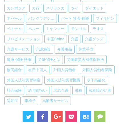
カンボジア
カ行
スリランカ
タイ
ダイエット
ネパール
バングラデシュ
パート 社会 保険
フィリピン
ベトナム
ペルー
ミヤンマー
モンゴル
ラオス
リハビリテーション
中国China
介護
介護グッズ
介護サービス
介護施設
介護用品
休業手当
健康 保険 扶養
労働保険とは
労働者災害補償保険法
協同組合
在日中国人
外国人労働者
外国人労働者保険
外国人技能実習制度
外国人技能実習機構
少子高齢化
社会保険
給与前払い
老老介護
職種
視覚障がい者
認知症
車椅子
高齢者サービス