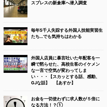
スプレスの新倉庫へ潜入調査
毎年5千人失踪する外国人技能実習生
たち…でも気持ちはわかる
外国人店員に暴言吐いた年配客を一
瞬で黙らせた、高校生客のイケメン
な一言で空気が変わってしま
い・・・【スカッとする話、感動、
GJな話】 【あすか】
お金を一切使わずに求人数が５倍に
なる方法！？①