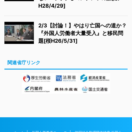
H28/4/29]
2/3【討論！】やはり亡国への道か？
『外国人労働者大量受入』と移民問
題[桜H26/5/31]
関連省庁リンク