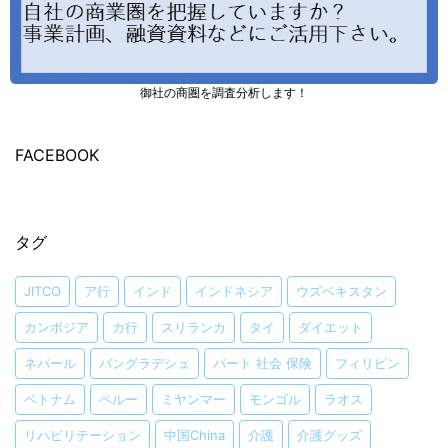
御社の商圏を調査分析します！
FACEBOOK
タグ
JITCO
ア行
インド
インドネシア
ウズベキスタン
カンボジア
カ行
スリランカ
タイ
ダイエット
ネパール
バングラデシュ
パート 社会 保険
フィリピン
ベトナム
ペルー
ミヤンマー
モンゴル
ラオス
リハビリテーション
中国China
介護
介護グッズ