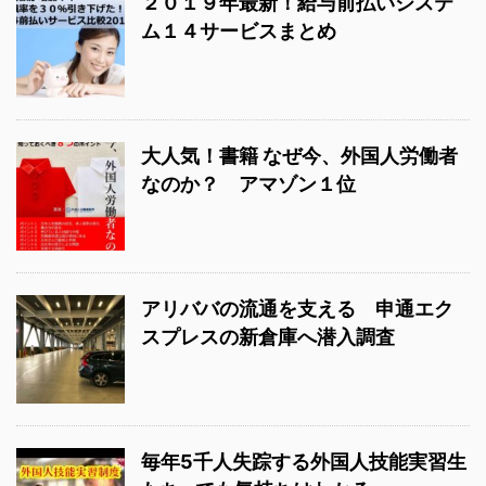
２０１９年最新！給与前払いシステ
ム１４サービスまとめ
大人気！書籍 なぜ今、外国人労働者
なのか？ アマゾン１位
アリババの流通を支える 申通エク
スプレスの新倉庫へ潜入調査
毎年5千人失踪する外国人技能実習生