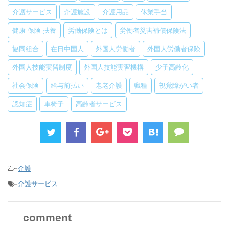
介護サービス
介護施設
介護用品
休業手当
健康 保険 扶養
労働保険とは
労働者災害補償保険法
協同組合
在日中国人
外国人労働者
外国人労働者保険
外国人技能実習制度
外国人技能実習機構
少子高齢化
社会保険
給与前払い
老老介護
職種
視覚障がい者
認知症
車椅子
高齢者サービス
-
介護
-
介護サービス
comment