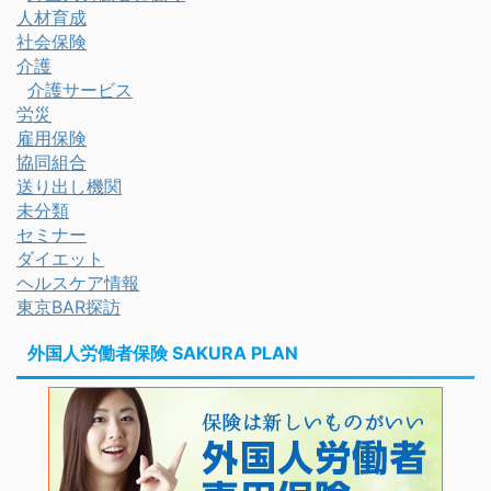
人材育成
社会保険
介護
介護サービス
労災
雇用保険
協同組合
送り出し機関
未分類
セミナー
ダイエット
ヘルスケア情報
東京BAR探訪
外国人労働者保険 SAKURA PLAN