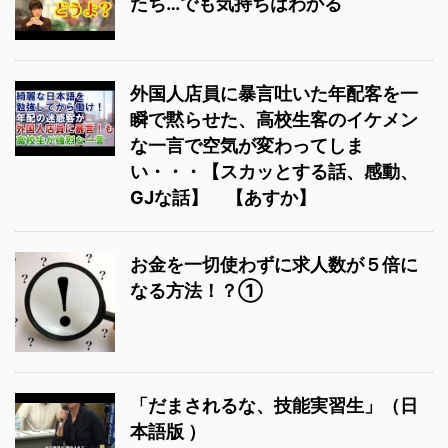
たち…でも気持ちはわかる
外国人店員に暴言吐いた年配客を一
瞬で黙らせた、高校生客のイケメン
な一言で空気が変わってしま
い・・・【スカッとする話、感動、
GJな話】 【あすか】
お金を一切使わずに求人数が５倍に
なる方法！？①
「だまされるな、技能実習生」（日
本語版 ）