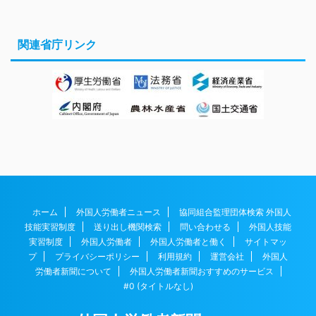
関連省庁リンク
ホーム
外国人労働者ニュース
協同組合監理団体検索 外国人
技能実習制度
送り出し機関検索
問い合わせる
外国人技能
実習制度
外国人労働者
外国人労働者と働く
サイトマッ
プ
プライバシーポリシー
利用規約
運営会社
外国人
労働者新聞について
外国人労働者新聞おすすめのサービス
#0 (タイトルなし)