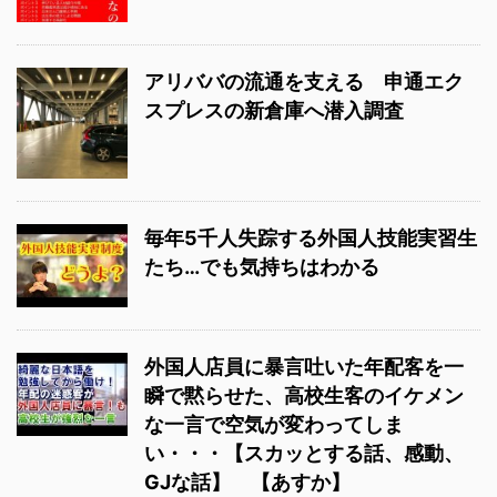
アリババの流通を支える 申通エク
スプレスの新倉庫へ潜入調査
毎年5千人失踪する外国人技能実習生
たち…でも気持ちはわかる
外国人店員に暴言吐いた年配客を一
瞬で黙らせた、高校生客のイケメン
な一言で空気が変わってしま
い・・・【スカッとする話、感動、
GJな話】 【あすか】