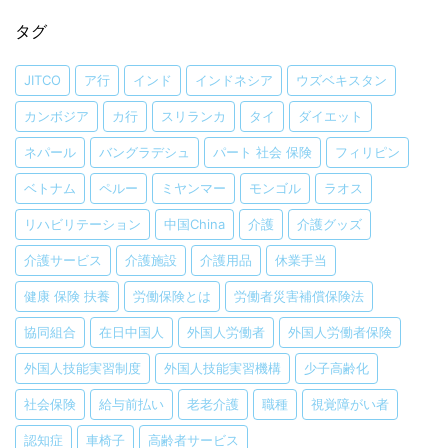
タグ
JITCO
ア行
インド
インドネシア
ウズベキスタン
カンボジア
カ行
スリランカ
タイ
ダイエット
ネパール
バングラデシュ
パート 社会 保険
フィリピン
ベトナム
ペルー
ミヤンマー
モンゴル
ラオス
リハビリテーション
中国China
介護
介護グッズ
介護サービス
介護施設
介護用品
休業手当
健康 保険 扶養
労働保険とは
労働者災害補償保険法
協同組合
在日中国人
外国人労働者
外国人労働者保険
外国人技能実習制度
外国人技能実習機構
少子高齢化
社会保険
給与前払い
老老介護
職種
視覚障がい者
認知症
車椅子
高齢者サービス