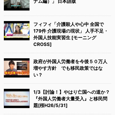
ナム編）」 日本語版
フィフィ「介護殺人や心中 全国で
179件 介護現場の現状」 人手不足・
外国人技能実習生 [モーニング
CROSS]
政府が外国人労働者を今後５０万人
増やす方針 でも移民政策ではな
い？
1/3【討論！】やはり亡国への道か？
『外国人労働者大量受入』と移民問
題[桜H26/5/31]