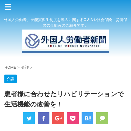
外国人労働者、技能実習生制度を導入に関するQ＆Aや社会保険、労働保
険の仕組みのご紹介です。
HOME
>
介護
>
介護
患者様に合わせたリハビリテーションで
生活機能の改善を！