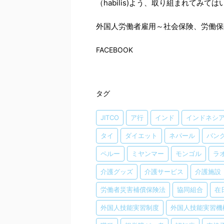
（habilis)よう、取り組まれてみて
外国人労働者雇用～社会保険、労働保
FACEBOOK
タグ
JITCO
ア行
インド
インドネシ
タイ
ダイエット
ネパール
バン
ペルー
ミヤンマー
モンゴル
ラ
介護グッズ
介護サービス
介護施設
労働者災害補償保険法
協同組合
在
外国人技能実習制度
外国人技能実習機