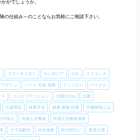
はいかがでしょうか。
険の仕組み～のことならお気軽にご相談下さい。
ア
ウズベキスタン
カンボジア
カ行
スリランカ
グラデシュ
パート 社会 保険
フィリピン
ベトナム
オス
リハビリテーション
中国China
介護
介護用品
休業手当
健康 保険 扶養
労働保険とは
日中国人
外国人労働者
外国人労働者保険
構
少子高齢化
社会保険
給与前払い
老老介護