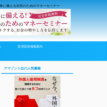
来に備える女性のためのマネーセミナー
る
監理団体掲載案内
アマゾン１位の人気書籍