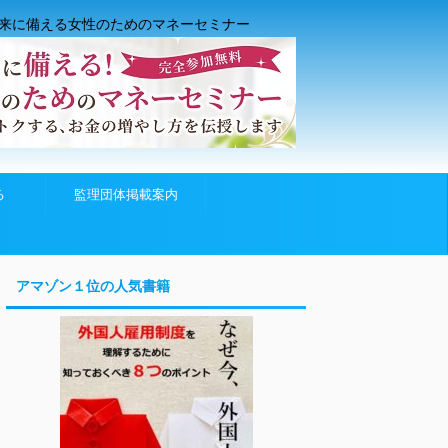
来に備える女性のためのマネーセミナー
る
監理団体掲載案内
アマゾン１位の人気書籍