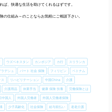
れば、快適な生活を助けてくれるはずです。
険の仕組み～のことならお気軽にご相談下さい。
ア
ウズベキスタン
カンボジア
カ行
スリランカ
グラデシュ
パート 社会 保険
フィリピン
ベトナム
オス
リハビリテーション
中国China
介護
介護用品
休業手当
健康 保険 扶養
労働保険とは
日中国人
外国人労働者
外国人労働者保険
構
少子高齢化
社会保険
給与前払い
老老介護