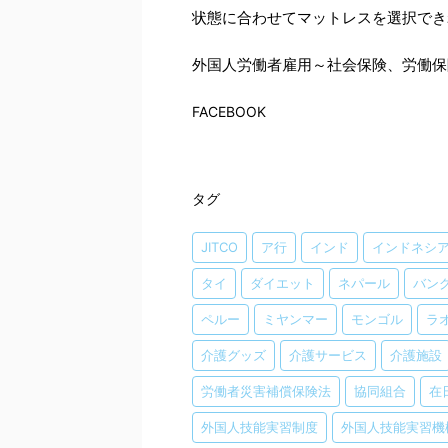
状態に合わせてマットレスを選択でき
外国人労働者雇用～社会保険、労働保
FACEBOOK
タグ
JITCO
ア行
インド
インドネシ
タイ
ダイエット
ネパール
バン
ペルー
ミヤンマー
モンゴル
ラ
介護グッズ
介護サービス
介護施設
労働者災害補償保険法
協同組合
在
外国人技能実習制度
外国人技能実習機