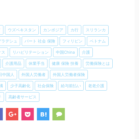
ア
ウズベキスタン
カンボジア
カ行
スリランカ
グラデシュ
パート 社会 保険
フィリピン
ベトナム
オス
リハビリテーション
中国China
介護
介護用品
休業手当
健康 保険 扶養
労働保険とは
日中国人
外国人労働者
外国人労働者保険
構
少子高齢化
社会保険
給与前払い
老老介護
子
高齢者サービス