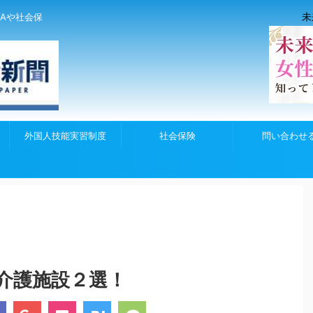
未
Aや社会保
外国人技能実習制度
社会保険
問い合わせ
介護施設２選！