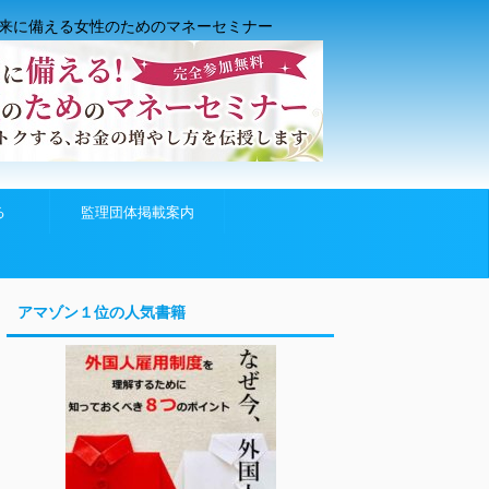
来に備える女性のためのマネーセミナー
る
監理団体掲載案内
アマゾン１位の人気書籍