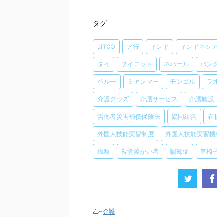
タグ
JITCO
ア行
インド
インドネシ
タイ
ダイエット
ネパール
バン
ペルー
ミヤンマー
モンゴル
ラ
介護グッズ
介護サービス
介護施設
労働者災害補償保険法
協同組合
在
外国人技能実習制度
外国人技能実習機
職種
視覚障がい者
認知症
車椅
-
介護