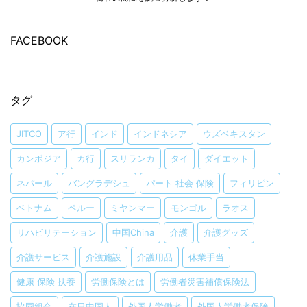
FACEBOOK
タグ
JITCO
ア行
インド
インドネシア
ウズベキスタン
カンボジア
カ行
スリランカ
タイ
ダイエット
ネパール
バングラデシュ
パート 社会 保険
フィリピン
ベトナム
ペルー
ミヤンマー
モンゴル
ラオス
リハビリテーション
中国China
介護
介護グッズ
介護サービス
介護施設
介護用品
休業手当
健康 保険 扶養
労働保険とは
労働者災害補償保険法
協同組合
在日中国人
外国人労働者
外国人労働者保険