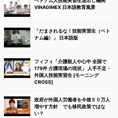
ベトナム人技能実習生送出し機関
VINAGIMEX 日本語教育風景
「だまされるな！技能実習生（ベト
ナム編）」 日本語版
フィフィ「介護殺人や心中 全国で
179件 介護現場の現状」 人手不足・
外国人技能実習生 [モーニング
CROSS]
政府が外国人労働者を今後５０万人
増やす方針 でも移民政策ではな
い？