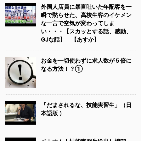
外国人店員に暴言吐いた年配客を一
瞬で黙らせた、高校生客のイケメン
な一言で空気が変わってしま
い・・・【スカッとする話、感動、
GJな話】 【あすか】
お金を一切使わずに求人数が５倍に
なる方法！？①
「だまされるな、技能実習生」（日
本語版 ）