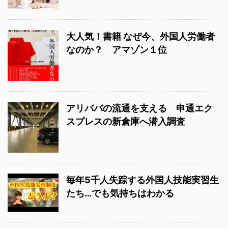
大人気！書籍 なぜ今、外国人労働者
なのか？ アマゾン１位
アリババの流通を支える 申通エク
スプレスの新倉庫へ潜入調査
毎年5千人失踪する外国人技能実習生
たち…でも気持ちはわかる