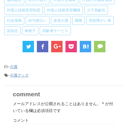
外国人技能実習制度
外国人技能実習機構
少子高齢化
社会保険
給与前払い
老老介護
職種
視覚障がい者
認知症
車椅子
高齢者サービス
-
介護
-
介護グッズ
comment
メールアドレスが公開されることはありません。
*
が付
いている欄は必須項目です
コメント