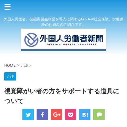
外国人労働者、技能実習生制度を導入に関するQ＆Aや社会保険、労働保
険の仕組みのご紹介です。
HOME
>
介護
>
介護
視覚障がい者の方をサポートする道具に
ついて