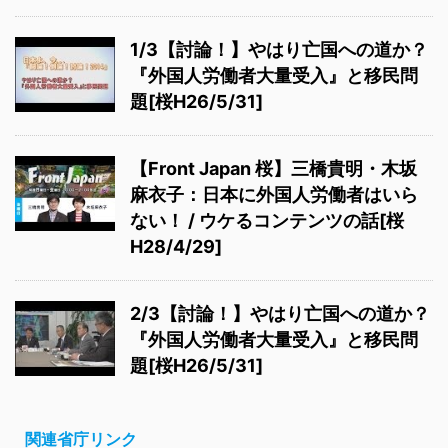
1/3【討論！】やはり亡国への道か？
『外国人労働者大量受入』と移民問
題[桜H26/5/31]
【Front Japan 桜】三橋貴明・木坂
麻衣子：日本に外国人労働者はいら
ない！ / ウケるコンテンツの話[桜
H28/4/29]
2/3【討論！】やはり亡国への道か？
『外国人労働者大量受入』と移民問
題[桜H26/5/31]
関連省庁リンク